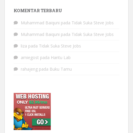
KOMENTAR TERBARU
Muhammad Baiquni
pada
Tidak Suka Steve Jobs
Muhammad Baiquni
pada
Tidak Suka Steve Jobs
liza
pada
Tidak Suka Steve Jobs
amiegost
pada
Hantu Lab
rahajeng
pada
Buku Tamu