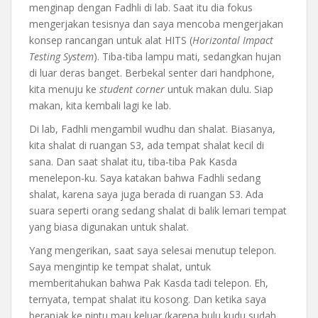
menginap dengan Fadhli di lab. Saat itu dia fokus
mengerjakan tesisnya dan saya mencoba mengerjakan
konsep rancangan untuk alat HITS (
Horizontal Impact
Testing System
). Tiba-tiba lampu mati, sedangkan hujan
di luar deras banget. Berbekal senter dari handphone,
kita menuju ke
student corner
untuk makan dulu. Siap
makan, kita kembali lagi ke lab.
Di lab, Fadhli mengambil wudhu dan shalat. Biasanya,
kita shalat di ruangan S3, ada tempat shalat kecil di
sana. Dan saat shalat itu, tiba-tiba Pak Kasda
menelepon-ku. Saya katakan bahwa Fadhli sedang
shalat, karena saya juga berada di ruangan S3. Ada
suara seperti orang sedang shalat di balik lemari tempat
yang biasa digunakan untuk shalat.
Yang mengerikan, saat saya selesai menutup telepon.
Saya mengintip ke tempat shalat, untuk
memberitahukan bahwa Pak Kasda tadi telepon. Eh,
ternyata, tempat shalat itu kosong. Dan ketika saya
beranjak ke pintu mau keluar (karena bulu kudu sudah