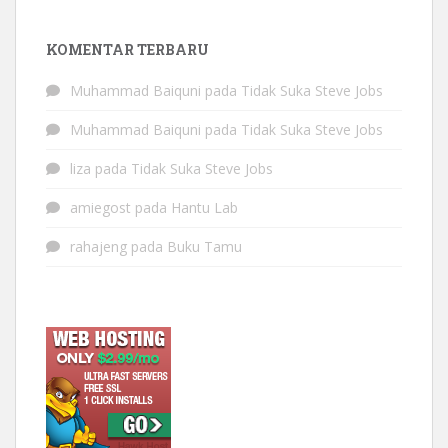
KOMENTAR TERBARU
Muhammad Baiquni
pada
Tidak Suka Steve Jobs
Muhammad Baiquni
pada
Tidak Suka Steve Jobs
liza
pada
Tidak Suka Steve Jobs
amiegost
pada
Hantu Lab
rahajeng
pada
Buku Tamu