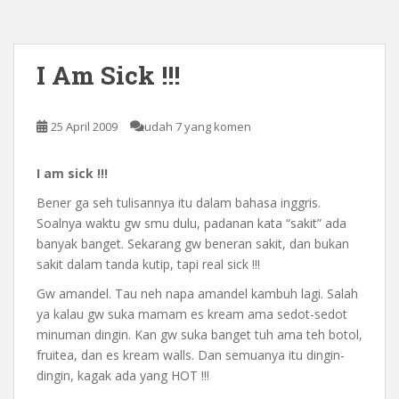
I Am Sick !!!
25 April 2009
udah 7 yang komen
I am sick !!!
Bener ga seh tulisannya itu dalam bahasa inggris.
Soalnya waktu gw smu dulu, padanan kata “sakit” ada
banyak banget. Sekarang gw beneran sakit, dan bukan
sakit dalam tanda kutip, tapi real sick !!!
Gw amandel. Tau neh napa amandel kambuh lagi. Salah
ya kalau gw suka mamam es kream ama sedot-sedot
minuman dingin. Kan gw suka banget tuh ama teh botol,
fruitea, dan es kream walls. Dan semuanya itu dingin-
dingin, kagak ada yang HOT !!!