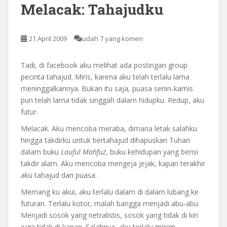
Melacak: Tahajudku
21 April 2009
udah 7 yang komen
Tadi, di facebook aku melihat ada postingan group
pecinta tahajud. Miris, karena aku telah terlalu lama
meninggalkannya. Bukan itu saja, puasa senin-kamis
pun telah lama tidak singgah dalam hidupku. Redup, aku
futur.
Melacak. Aku mencoba meraba, dimana letak salahku
hingga takdirku untuk bertahajud dihapuskan Tuhan
dalam buku
Lauful Mahfuz
, buku kehidupan yang berisi
takdir alam. Aku mencoba mengeja jejak, kapan terakhir
aku tahajud dan puasa.
Memang ku akui, aku terlalu dalam di dalam lubang ke
futuran. Terlalu kotor, malah bangga menjadi abu-abu.
Menjadi sosok yang netralistis, sosok yang tidak di kiri
juga tidak di kanan. Salahnya, aku terlalu minim