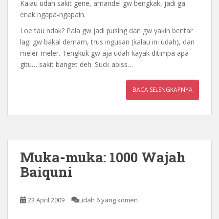
Kalau udah sakit gene, amandel gw bengkak, jadi ga
enak ngapa-ngapain.
Loe tau ndak? Pala gw jadi pusing dan gw yakin bentar
lagi gw bakal demam, trus ingusan (kalau ini udah), dan
meler-meler. Tengkuk gw aja udah kayak ditimpa apa
gitu… sakit banget deh. Suck abiss…
BACA SELENGKAPNYA
Muka-muka: 1000 Wajah
Baiquni
23 April 2009
udah 6 yang komen