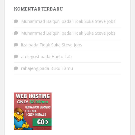
KOMENTAR TERBARU
Muhammad Baiquni
pada
Tidak Suka Steve Jobs
Muhammad Baiquni
pada
Tidak Suka Steve Jobs
liza
pada
Tidak Suka Steve Jobs
amiegost
pada
Hantu Lab
rahajeng
pada
Buku Tamu