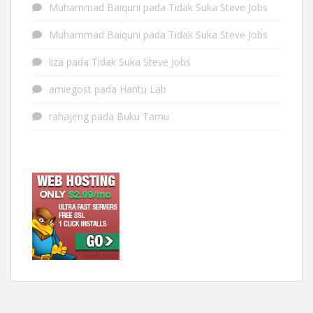
Muhammad Baiquni
pada
Tidak Suka Steve Jobs
Muhammad Baiquni
pada
Tidak Suka Steve Jobs
liza
pada
Tidak Suka Steve Jobs
amiegost
pada
Hantu Lab
rahajeng
pada
Buku Tamu