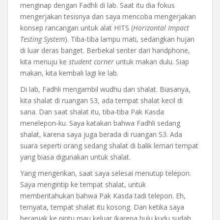
menginap dengan Fadhli di lab. Saat itu dia fokus
mengerjakan tesisnya dan saya mencoba mengerjakan
konsep rancangan untuk alat HITS (
Horizontal Impact
Testing System
). Tiba-tiba lampu mati, sedangkan hujan
di luar deras banget. Berbekal senter dari handphone,
kita menuju ke
student corner
untuk makan dulu. Siap
makan, kita kembali lagi ke lab.
Di lab, Fadhli mengambil wudhu dan shalat. Biasanya,
kita shalat di ruangan S3, ada tempat shalat kecil di
sana. Dan saat shalat itu, tiba-tiba Pak Kasda
menelepon-ku. Saya katakan bahwa Fadhli sedang
shalat, karena saya juga berada di ruangan S3. Ada
suara seperti orang sedang shalat di balik lemari tempat
yang biasa digunakan untuk shalat.
Yang mengerikan, saat saya selesai menutup telepon.
Saya mengintip ke tempat shalat, untuk
memberitahukan bahwa Pak Kasda tadi telepon. Eh,
ternyata, tempat shalat itu kosong. Dan ketika saya
beranjak ke pintu mau keluar (karena bulu kudu sudah