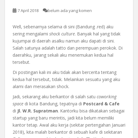
7 April 2018
belum ada yang komen
Well, sebenarnya selama di sini (Bandung .red) aku
sering mengalami
shock culture
. Banyak hal yang tidak
kujumpai di daerah asalku namun aku dapati di sini.
Salah satunya adalah tatto dan perempuan perokok. Di
daerahku, jarang sekali aku menemukan kedua hal
tersebut.
Di postingan kali ini aku tidak akan bercerita tentang
kedua hal tersebut, tidak. Melainkan sesuatu yang aku
alami dan merasakan shock.
Jadi, sekarang aku berkantor di salah satu
coworking
space
di kota Bandung, tepatnya di
Postcard & Cafe
di
Jl. W.R. Supratman
. Kantorku bisa dikatakan sebagai
startup yang baru merintis, jadi kita belum memiliki
kantor tetap. Awal aku kerja (sekitar pertengahan Januari
2018), kita malah berkantor di sebuah kafe di sekitaran