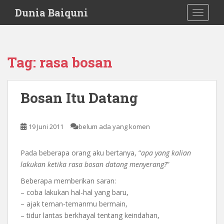
S
Dunia Baiquni
TOGGLE
k
i
p
t
Tag:
rasa bosan
o
m
a
Bosan Itu Datang
i
n
c
19 Juni 2011
belum ada yang komen
o
n
Pada beberapa orang aku bertanya, “
apa yang kalian
t
lakukan ketika rasa bosan datang menyerang?
”
e
n
Beberapa memberikan saran:
t
– coba lakukan hal-hal yang baru,
– ajak teman-temanmu bermain,
– tidur lantas berkhayal tentang keindahan,