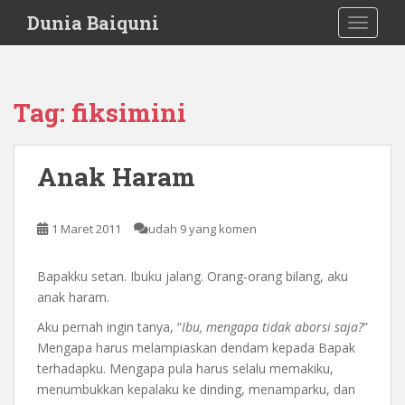
S
Dunia Baiquni
TOGGLE
k
i
p
t
Tag:
fiksimini
o
m
a
Anak Haram
i
n
c
1 Maret 2011
udah 9 yang komen
o
n
Bapakku setan. Ibuku jalang. Orang-orang bilang, aku
t
anak haram.
e
n
Aku pernah ingin tanya, “
Ibu, mengapa tidak aborsi saja?
”
t
Mengapa harus melampiaskan dendam kepada Bapak
terhadapku. Mengapa pula harus selalu memakiku,
menumbukkan kepalaku ke dinding, menamparku, dan