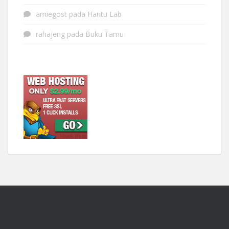
amiegost
pada
Hantu Lab
rahajeng
pada
Buku Tamu