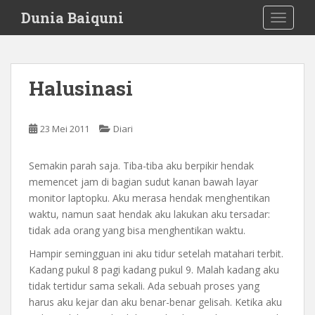
S
Dunia Baiquni
TOGGLE
k
i
p
t
Halusinasi
o
m
a
23 Mei 2011
Diari
i
n
Semakin parah saja. Tiba-tiba aku berpikir hendak
c
memencet jam di bagian sudut kanan bawah layar
o
monitor laptopku. Aku merasa hendak menghentikan
n
waktu, namun saat hendak aku lakukan aku tersadar:
t
tidak ada orang yang bisa menghentikan waktu.
e
n
Hampir semingguan ini aku tidur setelah matahari terbit.
t
Kadang pukul 8 pagi kadang pukul 9. Malah kadang aku
tidak tertidur sama sekali. Ada sebuah proses yang
harus aku kejar dan aku benar-benar gelisah. Ketika aku