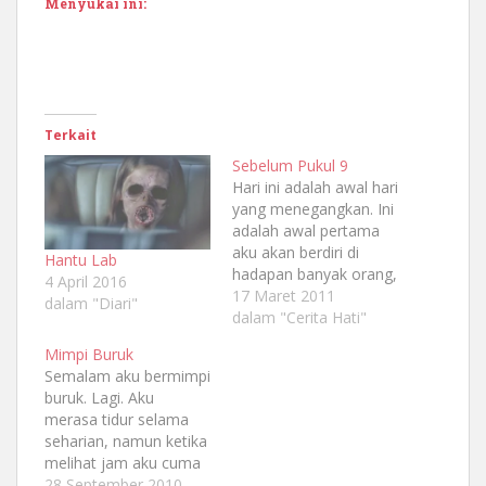
Menyukai ini:
Terkait
Sebelum Pukul 9
Hari ini adalah awal hari
yang menegangkan. Ini
adalah awal pertama
aku akan berdiri di
Hantu Lab
hadapan banyak orang,
4 April 2016
berbaju putih dipadu
17 Maret 2011
dalam "Diari"
dengan celana hitam.
dalam "Cerita Hati"
Aku yang berada di
Mimpi Buruk
depan komputer yang
Semalam aku bermimpi
akan menembakkan
buruk. Lagi. Aku
infokus ke dinding-
merasa tidur selama
dinding layar. Berbicara
seharian, namun ketika
dengan bahasa yang
melihat jam aku cuma
gugup lagi gemetaran.
tidur sekitar 1 jam.
28 September 2010