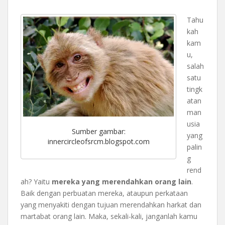
Tahu
kah
kam
u,
salah
satu
tingk
atan
man
usia
Sumber gambar:
yang
innercircleofsrcm.blogspot.com
palin
g
rend
ah? Yaitu
mereka yang merendahkan orang lain
.
Baik dengan perbuatan mereka, ataupun perkataan
yang menyakiti dengan tujuan merendahkan harkat dan
martabat orang lain. Maka, sekali-kali, janganlah kamu