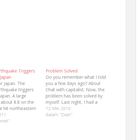
rthquake Triggers
Problem Solved
 Japan
Do you remember what I told
or Japan. The
you a few days ago? About
thquake triggers
Chat with capitalist. Now, the
Japan. A large
problem has been solved by
 about 8.8 on the
myself. Last night, I had a
le hit northeastern
briliant idea. Why I did not use
12 Mei 2010
et off tsunami. The
011
my Virtual Private Server (VPS)
dalam "Diari"
quake hit 125
rnet"
as agent to backup and
off the eastern
restore the databases and all…
as set off a
icials state that