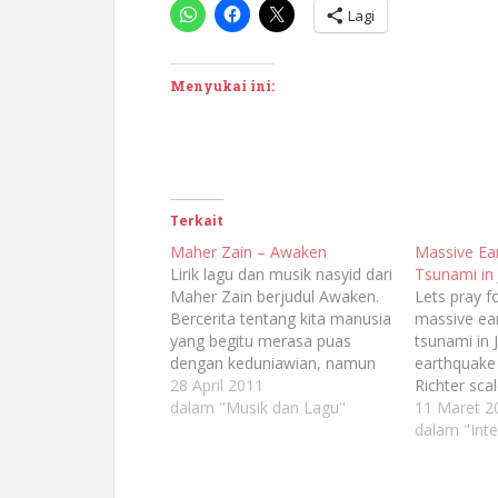
Lagi
Menyukai ini:
Terkait
Maher Zain – Awaken
Massive Ea
Lirik lagu dan musik nasyid dari
Tsunami in
Maher Zain berjudul Awaken.
Lets pray f
Bercerita tentang kita manusia
massive ear
yang begitu merasa puas
tsunami in 
dengan keduniawian, namun
earthquake
teramat lupa: APAKAH TUHAN
28 April 2011
Richter sca
PUAS DENGAN KITA?
dalam "Musik dan Lagu"
Japan and s
11 Maret 2
Japan earth
dalam "Inte
kilometres 
coast and h
tsunami. Off