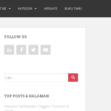
T ME
KATEGORI
AFFILIATE
BUKU TAMU
FOLLOW US
Mencari:
TOP POSTS & HALAMAN
Massive Earthquake Triggers Tsunami in
Japan