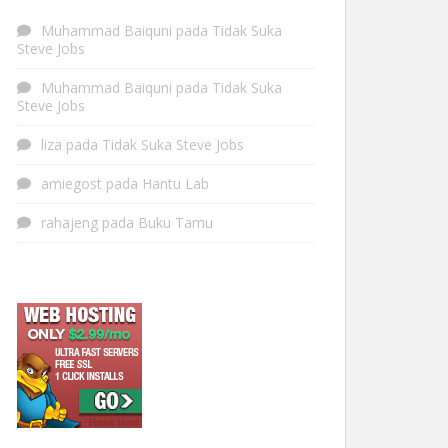
Muhammad Baiquni
pada
Tidak Suka
Steve Jobs
Muhammad Baiquni
pada
Tidak Suka
Steve Jobs
liza
pada
Tidak Suka Steve Jobs
amiegost
pada
Hantu Lab
rahajeng
pada
Buku Tamu