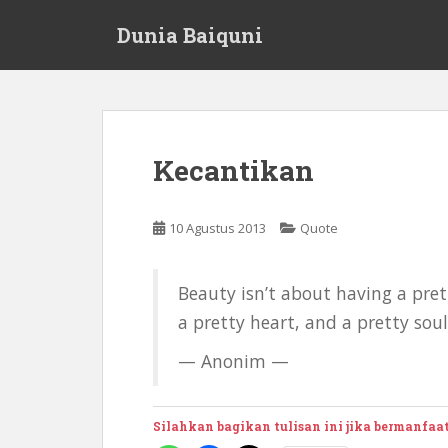
S
Dunia Baiquni
k
i
p
t
o
m
Kecantikan
a
i
n
10 Agustus 2013
Quote
c
o
n
Beauty isn’t about having a pret
t
a pretty heart, and a pretty soul
e
n
— Anonim —
t
Silahkan bagikan tulisan ini jika bermanfaa