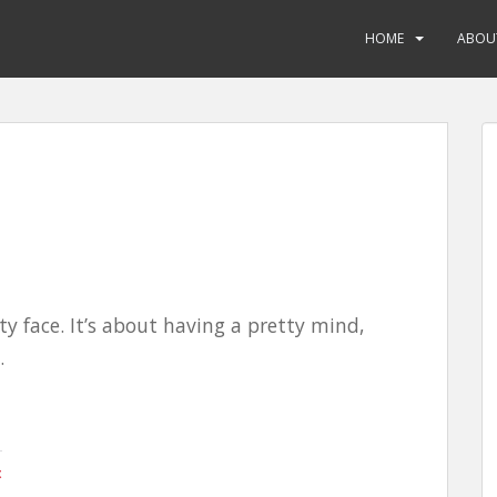
HOME
ABOU
ty face. It’s about having a pretty mind,
.
t