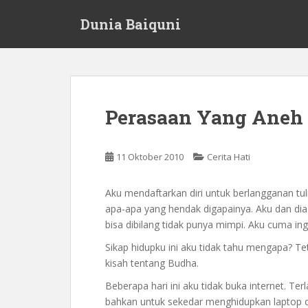
S
Dunia Baiquni
k
i
p
t
o
m
Perasaan Yang Aneh
a
i
n
11 Oktober 2010
Cerita Hati
c
o
Aku mendaftarkan diri untuk berlangganan tu
n
apa-apa yang hendak digapainya. Aku dan di
t
bisa dibilang tidak punya mimpi. Aku cuma in
e
n
Sikap hidupku ini aku tidak tahu mengapa? T
t
kisah tentang Budha.
Beberapa hari ini aku tidak buka internet. Ter
bahkan untuk sekedar menghidupkan laptop 