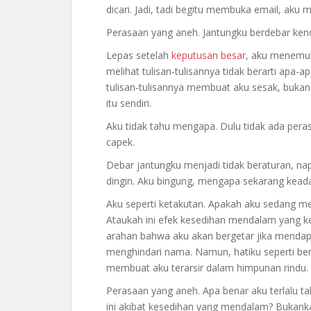
dicari. Jadi, tadi begitu membuka email, aku 
Perasaan yang aneh. Jantungku berdebar kenc
Lepas setelah
keputusan besar
, aku menemuk
melihat tulisan-tulisannya tidak berarti apa
tulisan-tulisannya membuat aku sesak, bukan
itu sendiri.
Aku tidak tahu mengapa. Dulu tidak ada peras
capek.
Debar jantungku menjadi tidak beraturan, n
dingin. Aku bingung, mengapa sekarang kead
Aku seperti ketakutan. Apakah aku sedang me
Ataukah ini efek kesedihan mendalam yang
arahan bahwa aku akan bergetar jika menda
menghindari nama. Namun, hatiku seperti be
membuat aku terarsir dalam himpunan rindu.
Perasaan yang aneh. Apa benar aku terlalu t
ini akibat kesedihan yang mendalam? Bukankah 