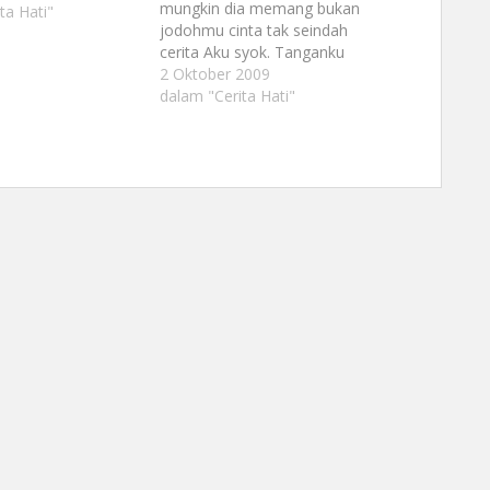
mungkin dia memang bukan
ta Hati"
jodohmu cinta tak seindah
cerita Aku syok. Tanganku
mendingin dengan debar
2 Oktober 2009
jantung yang terasa begitu
dalam "Cerita Hati"
fluktuatif. Sesekali jantung ini
berdebar dengan demikian
kencang, lantas kadang
melambat selambat-
lambatnya. Dunia bagai suatu
alam yang dibekukan oleh
waktu, semua terasa berhenti
sesaat…