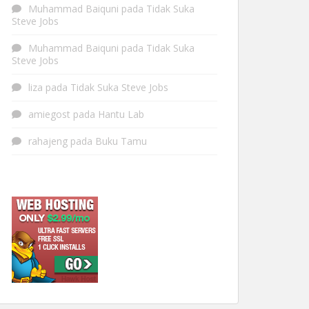
Muhammad Baiquni
pada
Tidak Suka
Steve Jobs
Muhammad Baiquni
pada
Tidak Suka
Steve Jobs
liza
pada
Tidak Suka Steve Jobs
amiegost
pada
Hantu Lab
rahajeng
pada
Buku Tamu