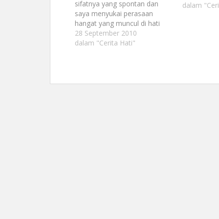
sifatnya yang spontan dan
dalam "Ceri
saya menyukai perasaan
hangat yang muncul di hati
saya ketika bersandar di
28 September 2010
bahunya. Tiga tahun dalam
dalam "Cerita Hati"
masa perkenalan dan dua
tahun dalam masa pernikahan,
saya harus akui, bahwa saya
mulai merasa letih, lelah,
alasan-alasan saya
mencintainya dulu telah
berubah…