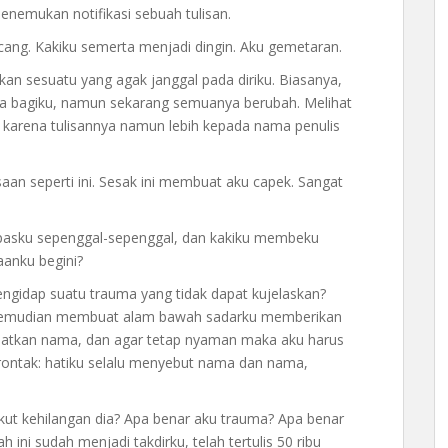
menemukan notifikasi sebuah tulisan.
ang. Kakiku semerta menjadi dingin. Aku gemetaran.
an sesuatu yang agak janggal pada diriku. Biasanya,
-apa bagiku, namun sekarang semuanya berubah. Melihat
 karena tulisannya namun lebih kepada nama penulis
aan seperti ini. Sesak ini membuat aku capek. Sangat
apasku sepenggal-sepenggal, dan kakiku membeku
aanku begini?
ngidap suatu trauma yang tidak dapat kujelaskan?
 kemudian membuat alam bawah sadarku memberikan
patkan nama, dan agar tetap nyaman maka aku harus
rontak: hatiku selalu menyebut nama dan nama,
akut kehilangan dia? Apa benar aku trauma? Apa benar
ini sudah menjadi takdirku, telah tertulis 50 ribu