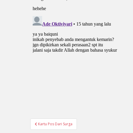
Navigasi
Kartu Pos Dari Surga
pos