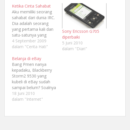
Ketika Cinta Sahabat
Aku memiliki seorang
sahabat dari dunia IRC.
Dia adalah seorang
yang pertama kali dan
Sony Ericsson G705
satu-satunya yang
diperbaiki
mengirimkanku ucapan
4 September 2009
5 Juni 2010
SELAMAT melalui kartu
dalam "Cerita Hati"
dalam "Diari"
pos. Awalnya ku kira
dunia irc sama sekali
Belanja di eBay
berbeda dengan dunia
Bang Pmen nanya
nyata, dan memang
kepadaku, Blackberry
terkadang berjalan
Storm2 9530 yang
demikian namun sosok
kubeli di eBay sudah
ini berbeda. Dan kau
sampai belum? Soalnya
tahu teman, engkau
HTC yang dia beli dan
18 Juni 2010
adalah sahabat IRC…
jam Casio yang
dalam "Internet"
dibelinya untuk bang
an3uk sudah sampai.
Ini adalah kesekian
kalinya aku berbelanja
di eBay. Aku pun