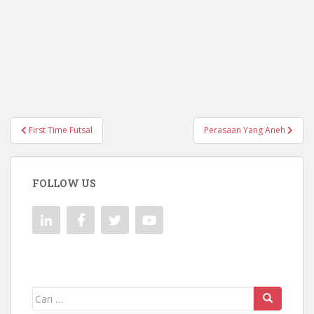
Navigasi
First Time Futsal
Perasaan Yang Aneh
pos
FOLLOW US
Mencari: