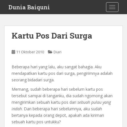
S
Dunia Baiquni
TOGGLE
k
i
p
t
Kartu Pos Dari Surga
o
m
a
11 Oktober 2010
Diari
i
n
Beberapa hari yang lalu, aku sangat bahagia. Aku
c
mendapatkan kartu pos dari surga, pengirimnya adalah
o
seorang bidadari surga.
n
t
Memang, sudah beberapa hari sebelum kartu pos
e
tersebut sampai di tanganku, dia sudah ngomong akan
n
mengirimkan sebuah kartu pos dari
sebuah pulau yang
t
indah
. Dan beberapa hari sebelumnya, aku sudah
bertanya kepada orang depot, apakah ada kiriman
sebuah kartu pos untukku?