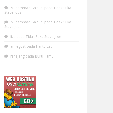
Muhammad Baiquni
pada
Tidak Suka
Steve Jobs
Muhammad Baiquni
pada
Tidak Suka
Steve Jobs
liza
pada
Tidak Suka Steve Jobs
amiegost
pada
Hantu Lab
rahajeng
pada
Buku Tamu