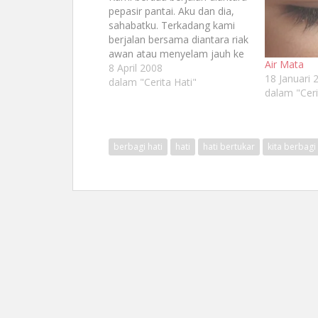
pepasir pantai. Aku dan dia,
sahabatku. Terkadang kami
berjalan bersama diantara riak
awan atau menyelam jauh ke
Air Mata
dasar samudera. Kami
8 April 2008
18 Januari 
melakukan itu hanya untuk
dalam "Cerita Hati"
dalam "Ceri
satu hal, berkata dan
berbicara. Sore itu, langit
cerah. Sore pantai tak ada
panas, hembusan angin sepoi-
berbagi hati
hati
hati bertukar
kita berbagi 
sepoi mengibarkan ujung-
ujung baju kami berdua.…