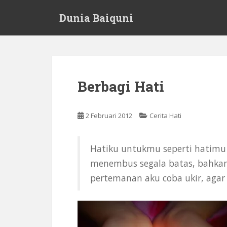
S
Dunia Baiquni
k
i
p
t
o
m
Berbagi Hati
a
i
n
2 Februari 2012
Cerita Hati
c
o
n
Hatiku untukmu seperti hatimu 
t
menembus segala batas, bahkan
e
pertemanan aku coba ukir, agar
n
t