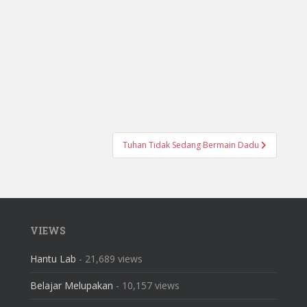
Tuhan Tidak Sedang Bermain Dadu
VIEWS
Hantu Lab
- 21,689 views
Belajar Melupakan
- 10,157 views