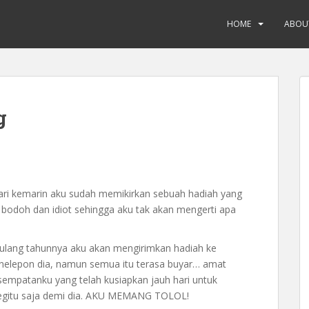
HOME
ABOU
g
 dari kemarin aku sudah memikirkan sebuah hadiah yang
bodoh dan idiot sehingga aku tak akan mengerti apa
i ulang tahunnya aku akan mengirimkan hadiah ke
nelepon dia, namun semua itu terasa buyar… amat
sempatanku yang telah kusiapkan jauh hari untuk
begitu saja demi dia. AKU MEMANG TOLOL!