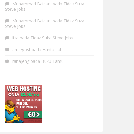
Muhammad Baiquni
pada
Tidak Suka
Steve Jobs
Muhammad Baiquni
pada
Tidak Suka
Steve Jobs
liza
pada
Tidak Suka Steve Jobs
amiegost
pada
Hantu Lab
rahajeng
pada
Buku Tamu