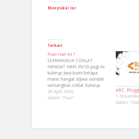
Menyukai ini:
Terkait
Puisi Hari Ini ?
SEMANGKUK COKLAT
HANGAT HARI INI Di pagi ini
kuhirup jiwa bumi betapa
manis hangat dijiwa seindah
semangkuk coklat Kuhirup
ABC: Bloggi
hidup betapa aku mengerti tak
28 April 2006
1 Novembe
akan ada hari esok karena
dalam "Puisi"
dalam "Dis
mimpi cuma hari ini Coklat
terhangat bukan terbaik yang
terindah adalah yang
terhangat dari jiwa disuguh
dari hati diracik Coklat...
coklat…