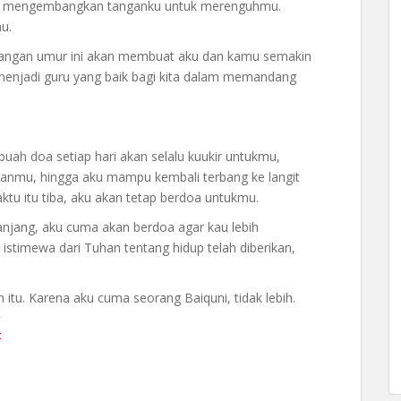
ak mengembangkan tanganku untuk merenguhmu.
u.
njangan umur ini akan membuat aku dan kamu semakin
njadi guru yang baik bagi kita dalam memandang
ebuah doa setiap hari akan selalu kuukir untukmu,
ahanmu, hingga aku mampu kembali terbang ke langit
u itu tiba, aku akan tetap berdoa untukmu.
anjang, aku cuma akan berdoa agar kau lebih
istimewa dari Tuhan tentang hidup telah diberikan,
 itu. Karena aku cuma seorang Baiquni, tidak lebih.
t