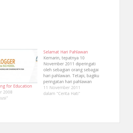
Selamat Hari Pahlawan
Kemarin, tepatnya 10
November 2011 diperingati
oleh sebagian orang sebagai
hari pahlawan. Tetapi, bagiku
peringatan hari pahlawan
ng for Education
adalah hari ini, bukan kemarin.
11 November 2011
r 2008
Hari ini adalah tanggal di mana
dalam "Cerita Hati"
kusi"
Ayahku berulang tahun. Dan
bagiku, pahlawanku adalah
seorang sosok Ayah.