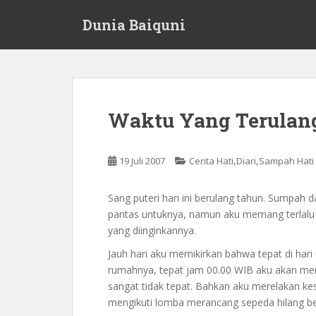
S
Dunia Baiquni
k
i
p
t
o
m
Waktu Yang Terulan
a
i
n
,
,
19 Juli 2007
Cerita Hati
Diari
Sampah Hati
c
o
Sang puteri hari ini berulang tahun. Sumpah
n
pantas untuknya, namun aku memang terlalu 
t
yang diinginkannya.
e
n
Jauh hari aku memikirkan bahwa tepat di har
t
rumahnya, tepat jam 00.00 WIB aku akan me
sangat tidak tepat. Bahkan aku merelakan ke
mengikuti lomba merancang sepeda hilang 