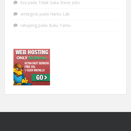
liza
pada
Tidak Suka Steve Jobs
amiegost
pada
Hantu Lab
rahajeng
pada
Buku Tamu