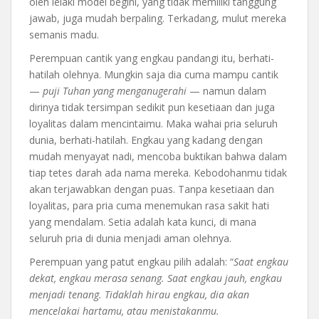
oleh lelaki model begini, yang tidak memiliki tanggung
jawab, juga mudah berpaling. Terkadang, mulut mereka
semanis madu.
Perempuan cantik yang engkau pandangi itu, berhati-
hatilah olehnya. Mungkin saja dia cuma mampu cantik
—
puji Tuhan yang menganugerahi
— namun dalam
dirinya tidak tersimpan sedikit pun kesetiaan dan juga
loyalitas dalam mencintaimu. Maka wahai pria seluruh
dunia, berhati-hatilah. Engkau yang kadang dengan
mudah menyayat nadi, mencoba buktikan bahwa dalam
tiap tetes darah ada nama mereka. Kebodohanmu tidak
akan terjawabkan dengan puas. Tanpa kesetiaan dan
loyalitas, para pria cuma menemukan rasa sakit hati
yang mendalam. Setia adalah kata kunci, di mana
seluruh pria di dunia menjadi aman olehnya.
Perempuan yang patut engkau pilih adalah: “
Saat engkau
dekat, engkau merasa senang. Saat engkau jauh, engkau
menjadi tenang. Tidaklah hirau engkau, dia akan
mencelakai hartamu, atau menistakanmu.