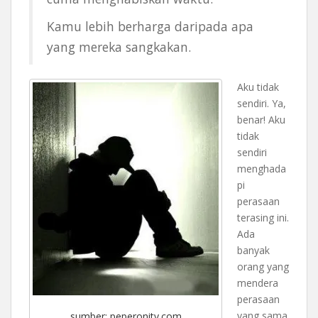
Kamu lebih berharga daripada apa
yang mereka sangkakan.
Aku tidak
sendiri. Ya,
benar! Aku
tidak
sendiri
menghada
pi
perasaan
terasing ini.
Ada
banyak
orang yang
mendera
perasaan
yang sama
sumber: peperonity.com