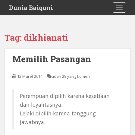
S
Dunia Baiquni
TOGGLE
k
i
p
t
Tag:
dikhianati
o
m
a
Memilih Pasangan
i
n
c
12 Maret 2014
udah 28 yang komen
o
n
t
Perempuan dipilih karena kesetiaan
e
dan loyalitasnya.
n
Lelaki dipilih karena tanggung
t
jawabnya.