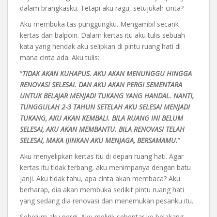
dalam brangkasku. Tetapi aku ragu, setujukah cinta?
Aku membuka tas punggungku. Mengambil secarik
kertas dan balpoin. Dalam kertas itu aku tulis sebuah
kata yang hendak aku selipkan di pintu ruang hati di
mana cinta ada. Aku tulis:
“
TIDAK AKAN KUHAPUS. AKU AKAN MENUNGGU HINGGA
RENOVASI SELESAI. DAN AKU AKAN PERGI SEMENTARA
UNTUK BELAJAR MENJADI TUKANG YANG HANDAL. NANTI,
TUNGGULAH 2-3 TAHUN SETELAH AKU SELESAI MENJADI
TUKANG, AKU AKAN KEMBALI. BILA RUANG INI BELUM
SELESAI, AKU AKAN MEMBANTU. BILA RENOVASI TELAH
SELESAI, MAKA IJINKAN AKU MENJAGA, BERSAMAMU.
”
Aku menyelipkan kertas itu di depan ruang hati. Agar
kertas itu tidak terbang, aku menimpanya dengan batu
janji. Aku tidak tahu, apa cinta akan membaca? Aku
berharap, dia akan membuka sedikit pintu ruang hati
yang sedang dia renovasi dan menemukan pesanku itu.
Sebelum aku pergi. Aku melirik sebentar ke belakang,