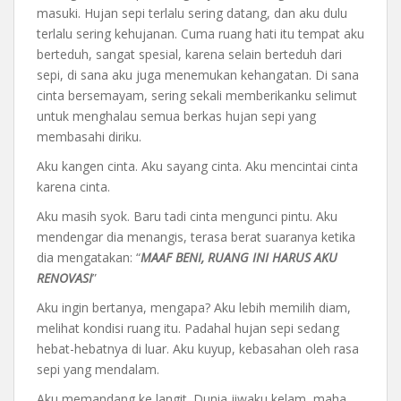
masuki. Hujan sepi terlalu sering datang, dan aku dulu
terlalu sering kehujanan. Cuma ruang hati itu tempat aku
berteduh, sangat spesial, karena selain berteduh dari
sepi, di sana aku juga menemukan kehangatan. Di sana
cinta bersemayam, sering sekali memberikanku selimut
untuk menghalau semua berkas hujan sepi yang
membasahi diriku.
Aku kangen cinta. Aku sayang cinta. Aku mencintai cinta
karena cinta.
Aku masih syok. Baru tadi cinta mengunci pintu. Aku
mendengar dia menangis, terasa berat suaranya ketika
dia mengatakan: “
MAAF BENI, RUANG INI HARUS AKU
RENOVASI
”
Aku ingin bertanya, mengapa? Aku lebih memilih diam,
melihat kondisi ruang itu. Padahal hujan sepi sedang
hebat-hebatnya di luar. Aku kuyup, kebasahan oleh rasa
sepi yang mendalam.
Aku memandang ke langit. Dunia jiwaku kelam, maha