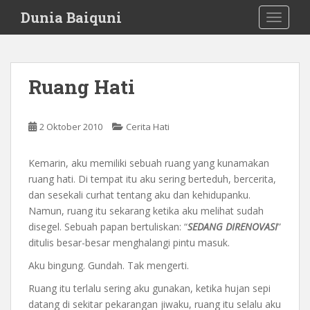
S
Dunia Baiquni
TOGGLE
k
i
p
t
Ruang Hati
o
m
a
2 Oktober 2010
Cerita Hati
i
n
Kemarin, aku memiliki sebuah ruang yang kunamakan
c
ruang hati. Di tempat itu aku sering berteduh, bercerita,
o
dan sesekali curhat tentang aku dan kehidupanku.
n
Namun, ruang itu sekarang ketika aku melihat sudah
t
disegel. Sebuah papan bertuliskan: “
SEDANG DIRENOVASI
”
e
ditulis besar-besar menghalangi pintu masuk.
n
t
Aku bingung. Gundah. Tak mengerti.
Ruang itu terlalu sering aku gunakan, ketika hujan sepi
datang di sekitar pekarangan jiwaku, ruang itu selalu aku