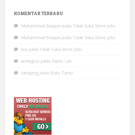
KOMENTAR TERBARU
Muhammad Baiquni
pada
Tidak Suka Steve Jobs
Muhammad Baiquni
pada
Tidak Suka Steve Jobs
liza
pada
Tidak Suka Steve Jobs
amiegost
pada
Hantu Lab
rahajeng
pada
Buku Tamu