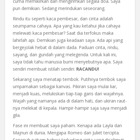
cuma memikirkan dan mengirimkan segala doa. Saya
pun demikian. Sedang merindukan seseorang.
Rindu itu seperti kaca pembesar, dan cinta adalah
seumpama cahaya. Apa yang kau ketahui jika cahaya
melewati kaca pembesar? Saat dia terfokus maka
lahirlah api. Demikian juga keadaan saya. Ada api yang
bergejolak hebat di dalam dada. Paduan cinta, rindu,
sayang, dan gundah yang melegenda. Untuk kali ini,
saya tidak tahu manusia bumi menyebutnya apa. Saya
sendiri membuat istilah sendiri:
RACANDU!
Sekarang saya menatap tembok. Putihnya tembok saya
umpamakan sebagai kanvas. Pikiran saya mulai liar,
menjadi kuas, melukiskan tiap-tiap garis dari wajahnya.
Wajah yang namanya ada di dalam hati, dan ukiran raut-
nya melekat di kepala. Hampir-hampir saja saya menjadi
gila.
Fase ini membuat saya paham. Kenapa ada Layla dan
Majnun di dunia. Mengapa Romeo dan Juliet tercipta.
Sepenuh paham bahwa terkadang cinta yang diselimuti