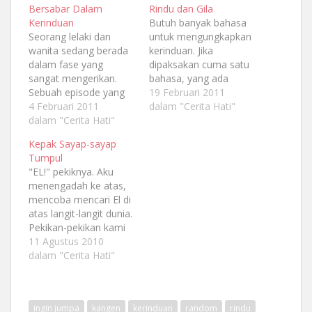
Bersabar Dalam
Rindu dan Gila
Kerinduan
Butuh banyak bahasa
Seorang lelaki dan
untuk mengungkapkan
wanita sedang berada
kerinduan. Jika
dalam fase yang
dipaksakan cuma satu
sangat mengerikan.
bahasa, yang ada
Sebuah episode yang
cuma racauan. Ricuh
19 Februari 2011
manusia bumi
4 Februari 2011
bertubi-tubi dari bibir
dalam "Cerita Hati"
menyebutnya cinta.
dalam "Cerita Hati"
yang tidak lagi mampu
Episode yang memiliki
akulturasi dengan otak
Kepak Sayap-sayap
fase-fase, dan kali ini
yang dihimpit beban.
Tumpul
mereka memasuki fase
"EL!" pekiknya. Aku
kerinduan.
menengadah ke atas,
mencoba mencari El di
atas langit-langit dunia.
Pekikan-pekikan kami
terbitkan, demikian
11 Agustus 2010
seperti yang diajarkan
dalam "Cerita Hati"
para murshid. Pekikkan
nama El di mana kalian
butuh dia, kapan pun,
ingin jumpa
kangen
kerinduan
random
rindu
di mana pun. "EL !!!"