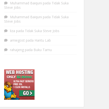
Muhammad Baiquni
pada
Tidak Suka
Steve Jobs
Muhammad Baiquni
pada
Tidak Suka
Steve Jobs
liza
pada
Tidak Suka Steve Jobs
amiegost
pada
Hantu Lab
rahajeng
pada
Buku Tamu