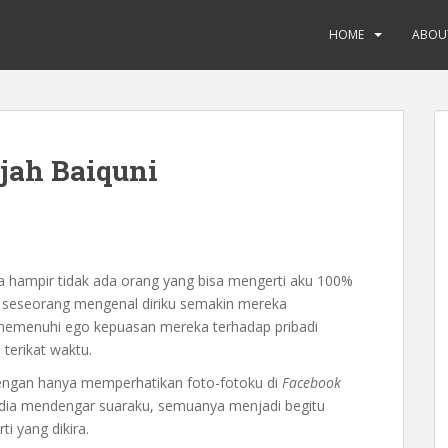
HOME
ABOU
jah Baiquni
a hampir tidak ada orang yang bisa mengerti aku 100%
 seseorang mengenal diriku semakin mereka
memenuhi ego kepuasan mereka terhadap pribadi
 terikat waktu.
engan hanya memperhatikan foto-fotoku di
Facebook
dia mendengar suaraku, semuanya menjadi begitu
i yang dikira.