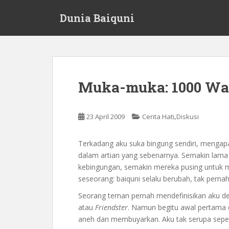
S
Dunia Baiquni
k
i
p
t
o
m
Muka-muka: 1000 Wa
a
i
n
,
23 April 2009
Cerita Hati
Diskusi
c
o
Terkadang aku suka bingung sendiri, mengap
n
dalam artian yang sebenarnya. Semakin lama
t
kebingungan, semakin mereka pusing untuk 
e
seseorang: baiquni selalu berubah, tak pernah
n
t
Seorang teman pernah mendefinisikan aku d
atau
Friendster
. Namun begitu awal pertama 
aneh dan membuyarkan. Aku tak serupa sepert