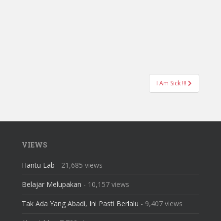
I Am Sick !!!
VIEWS
Hantu Lab
- 21,685 views
Belajar Melupakan
- 10,157 views
Tak Ada Yang Abadi, Ini Pasti Berlalu
- 9,407 views