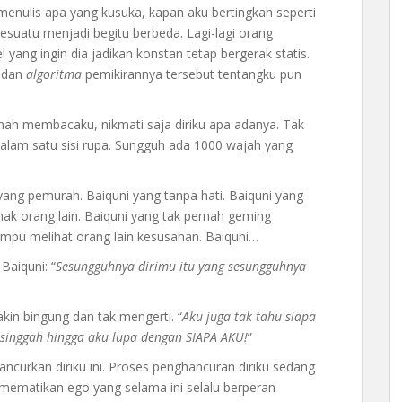
nulis apa yang kusuka, kapan aku bertingkah seperti
sesuatu menjadi begitu berbeda. Lagi-lagi orang
 yang ingin dia jadikan konstan tetap bergerak statis.
, dan
algoritma
pemikirannya tersebut tentangku pun
rnah membacaku, nikmati saja diriku apa adanya. Tak
lam satu sisi rupa. Sungguh ada 1000 wajah yang
i yang pemurah. Baiquni yang tanpa hati. Baiquni yang
hak orang lain. Baiquni yang tak pernah geming
mpu melihat orang lain kesusahan. Baiquni…
Baiquni: “
Sesungguhnya dirimu itu yang sesungguhnya
kin bingung dan tak mengerti. “
Aku juga tak tahu siapa
g singgah hingga aku lupa dengan SIAPA AKU!
”
curkan diriku ini. Proses penghancuran diriku sedang
 mematikan ego yang selama ini selalu berperan