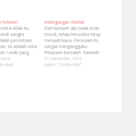
a Kelamin
Kebingungan Mutlak
intai lelaki itu.
Dari kemarin aku tidak enak
buruk sangka
mood, tetapi berusaha tetap
dalah percintaan
menjadi biasa. Perasaan itu
an, ini adalah cinta
sangat mengangguku.
in. Lelaki yang
Perasaan bersalah. Nantilah
adalah lelaki yang
 2010
akan kuceritakan bagaimana
31 Desember 2010
ndu. Aku teramat
ta Hati"
kronologisnya tentang
dalam "Cerita Hati"
danya. Cintaku yang
kesalahan yang aku perbuat
menjadikan
terhadap dosenku tersebut.
stapa. Aku terlalu
Aku sangat kebingungan.
usadari telah terlalu
Sebenarnya tidak butuh
mengguncang
pendapat orang lain bahwa
 Aku…
yang jelas-jelas salah adalah
aku, namun aku ingin
menuangkan semua…