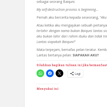
sebagai seorang Baiquni.
My self-destruction process is beginning…
Pernah aku bercerita kepada seseorang, “
Aku
Atau ketika aku mengajukan sebuah pertanya
terlahir dengan nama bukan Baiquni lantas si
aku bukan lahir dari rahim ibuku dan tidak t
Lantas siapakah Baiquni!
”
Mata terpejam, bernafas pelan teratur. Kem
Lantas bertanya pelan:
SIAPAKAH AKU?
Silahkan bagikan tulisan ini jika bermanfaa
Lagi
Menyukai ini: