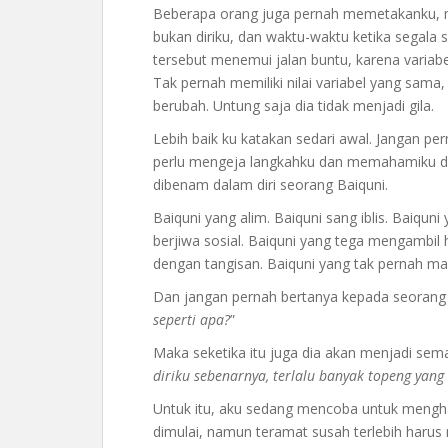
Beberapa orang juga pernah memetakanku, me
bukan diriku, dan waktu-waktu ketika segala 
tersebut menemui jalan buntu, karena variabel
Tak pernah memiliki nilai variabel yang sama
berubah. Untung saja dia tidak menjadi gila.
Lebih baik ku katakan sedari awal. Jangan pe
perlu mengeja langkahku dan memahamiku da
dibenam dalam diri seorang Baiquni.
Baiquni yang alim. Baiquni sang iblis. Baiqun
berjiwa sosial. Baiquni yang tega mengambil 
dengan tangisan. Baiquni yang tak pernah ma
Dan jangan pernah bertanya kepada seorang 
seperti apa?
”
Maka seketika itu juga dia akan menjadi sema
diriku sebenarnya, terlalu banyak topeng yan
Untuk itu, aku sedang mencoba untuk menghan
dimulai, namun teramat susah terlebih harus