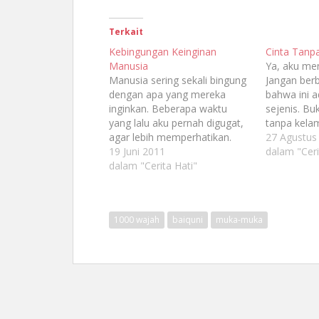
Terkait
Kebingungan Keinginan
Cinta Tanp
Manusia
Ya, aku menc
Manusia sering sekali bingung
Jangan ber
dengan apa yang mereka
bahwa ini a
inginkan. Beberapa waktu
sejenis. Buk
yang lalu aku pernah digugat,
tanpa kelam
agar lebih memperhatikan.
kucinta itu 
27 Agustus
Namun ketika perhatian itu
19 Juni 2011
selalu kuri
dalam "Ceri
aku berikan, sang penggugat
dalam "Cerita Hati"
salah kepa
malah ingin ditinggal sendirian.
membuta, 
nasipnya ne
cinta, tak k
1000 wajah
baiquni
muka-muka
jauh aku 
pribadinya.