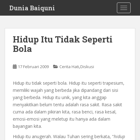
S
Dunia Baiquni
TOGGLE
k
i
p
t
Hidup Itu Tidak Seperti
o
Bola
m
a
i
,
17 Februari 2009
Cerita Hati
Diskusi
n
c
o
Hidup itu tidak seperti bola. Hidup itu seperti trapesium,
n
memiliki wajah yang berbeda jika dipandang dari sisi
t
yang berbeda. Hidup itu unik, yang kita anggap
e
menyakitkan belum tentu adalah rasa sakit. Rasa sakit
n
cuma ada dalam pikiran kita, rasa benci, rasa kesal,
t
emosi-emosi yang meletup itu hanya ada dalam
bayangan kita.
Hidup itu anugerah. Walau Tuhan sering berkata, “
hidup