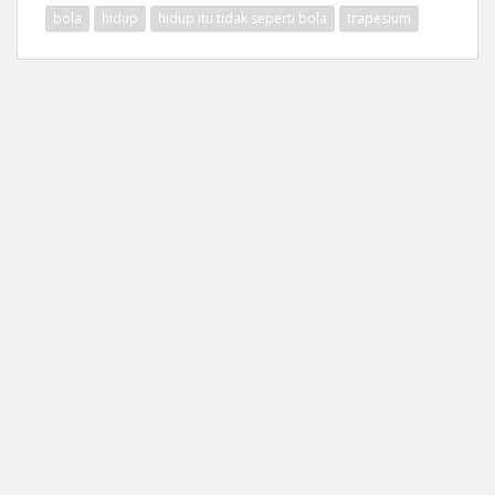
bola
hidup
hidup itu tidak seperti bola
trapesium