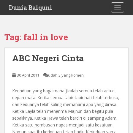
S
Dunia Baiquni
TOGGLE
k
i
p
t
Tag:
fall in love
o
m
a
ABC Negeri Cinta
i
n
c
30 April 2011
udah 3 yang komen
o
n
Kerinduan yang bagaimana jikalah semua telah ada di
t
depan mata. Ketika semua tabir-tabir hati telah terbuka,
e
dan keduanya telah saling memahami apa yang dirasa.
n
Ketika Layla telah menerima Majnun dan begitu pula
t
sebaliknya. Ketika Hawa telah berdiri di samping Adam.
Ketika satu hembusan napas menjadi satu kesatuan.
Namun saat itu kerinduan tetap hadir. Kerinduan yang