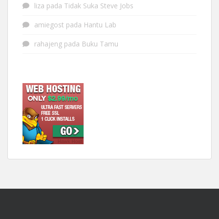
liza
pada
Tidak Suka Steve Jobs
amiegost
pada
Hantu Lab
rahajeng
pada
Buku Tamu