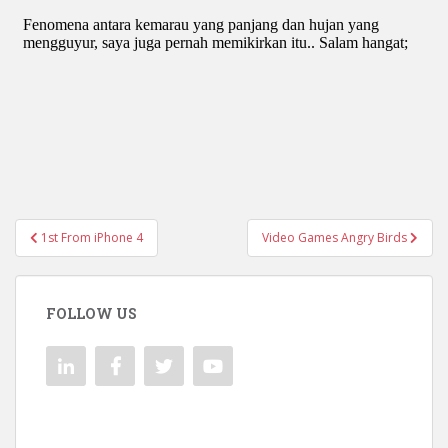
Navigasi
1st From iPhone 4
Video Games Angry Birds
pos
FOLLOW US