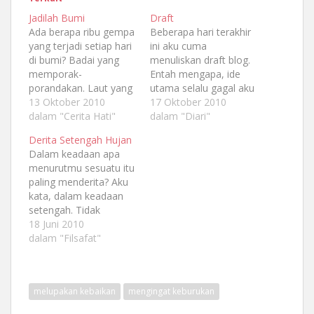
Jadilah Bumi
Draft
Ada berapa ribu gempa
Beberapa hari terakhir
yang terjadi setiap hari
ini aku cuma
di bumi? Badai yang
menuliskan draft blog.
memporak-
Entah mengapa, ide
porandakan. Laut yang
utama selalu gagal aku
menelan. Namun bumi
13 Oktober 2010
sajikan seutuhnya,
17 Oktober 2010
ini tidak pernah sedetik
dalam "Cerita Hati"
lantas merasa sayang
dalam "Diari"
pun berhenti berputar.
jika itu hilang, maka
Derita Setengah Hujan
Aku seharusnya
aku simpan sebagai
Dalam keadaan apa
menjadi bumi. Tidak
bentuk draft. Ada
menurutmu sesuatu itu
terhenti ketika begitu
beberapa catatan kaki
paling menderita? Aku
banyak masalah
juga hati yang hendak
kata, dalam keadaan
menghantam bertubi.
aku posting, namun
setengah. Tidak
Terlebih, jika itu soal
aku merasa ragu untuk
memuncak, tidak juga
18 Juni 2010
cinta. Kesepakatan. Aku
mempublikasikannya.
membumi.
dalam "Filsafat"
belajar banyak dari
Rasa-rasanya tidak
Pertengahan diantara
kawanku bahwa
begitu bagus…
keduanya. Itulah hal
kesepakatan…
yang paling sangat
melupakan kebaikan
mengingat keburukan
membuatmu derita.
Jikalah kita ambil misal