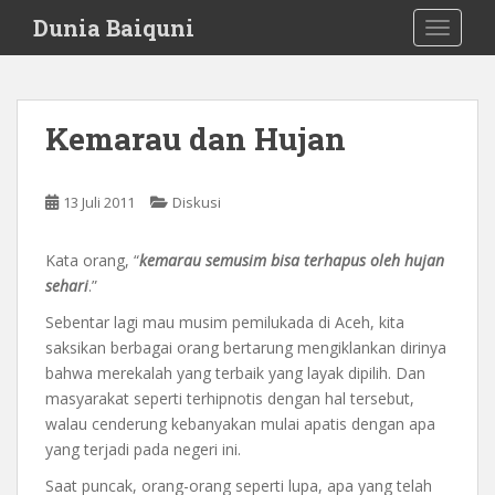
S
Dunia Baiquni
TOGGLE
k
i
p
t
Kemarau dan Hujan
o
m
a
13 Juli 2011
Diskusi
i
n
Kata orang, “
kemarau semusim bisa terhapus oleh hujan
c
sehari
.”
o
n
Sebentar lagi mau musim pemilukada di Aceh, kita
t
saksikan berbagai orang bertarung mengiklankan dirinya
e
bahwa merekalah yang terbaik yang layak dipilih. Dan
n
masyarakat seperti terhipnotis dengan hal tersebut,
t
walau cenderung kebanyakan mulai apatis dengan apa
yang terjadi pada negeri ini.
Saat puncak, orang-orang seperti lupa, apa yang telah