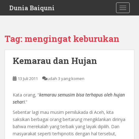
S
Dunia Baiquni
TOGGLE
k
i
p
t
Tag:
mengingat keburukan
o
m
a
Kemarau dan Hujan
i
n
c
13 Juli 2011
udah 3 yang komen
o
n
Kata orang, “
kemarau semusim bisa terhapus oleh hujan
t
sehari
.”
e
n
Sebentar lagi mau musim pemilukada di Aceh, kita
t
saksikan berbagai orang bertarung mengiklankan dirinya
bahwa merekalah yang terbaik yang layak dipilih. Dan
masyarakat seperti terhipnotis dengan hal tersebut,