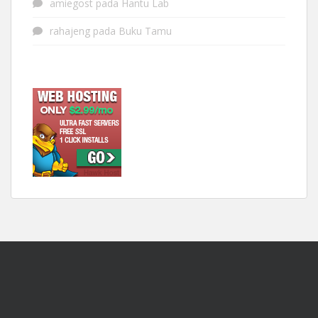
amiegost
pada
Hantu Lab
rahajeng
pada
Buku Tamu