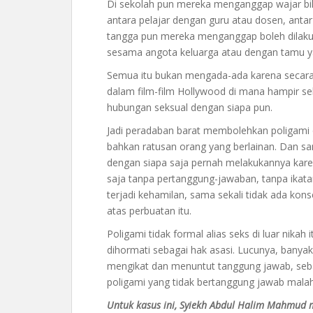
Di sekolah pun mereka menganggap wajar bila
antara pelajar dengan guru atau dosen, ant
tangga pun mereka menganggap boleh dilak
sesama angota keluarga atau dengan tamu 
Semua itu bukan mengada-ada karena secara j
dalam film-film Hollywood di mana hampir s
hubungan seksual dengan siapa pun.
Jadi peradaban barat membolehkan poligami 
bahkan ratusan orang yang berlainan. Dan s
dengan siapa saja pernah melakukannya karen
saja tanpa pertanggung-jawaban, tanpa ikata
terjadi kehamilan, sama sekali tidak ada k
atas perbuatan itu.
Poligami tidak formal alias seks di luar nikah i
dihormati sebagai hak asasi. Lucunya, bany
mengikat dan menuntut tanggung jawab, seba
poligami yang tidak bertanggung jawab malah 
Untuk kasus ini, Syiekh Abdul Halim Mahmud m