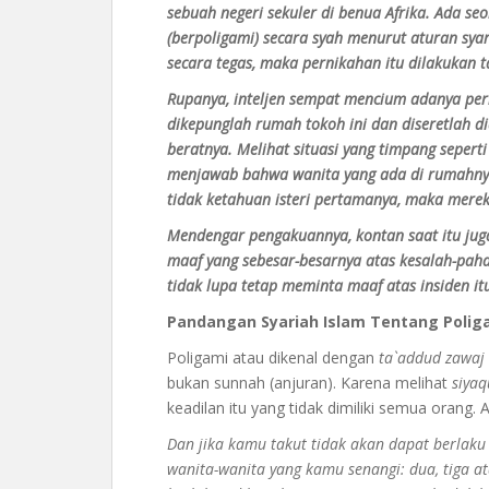
sebuah negeri sekuler di benua Afrika. Ada s
(berpoligami) secara syah menurut aturan sya
secara tegas, maka pernikahan itu dilakukan
Rupanya, inteljen sempat mencium adanya pern
dikepunglah rumah tokoh ini dan diseretlah d
beratnya. Melihat situasi yang timpang sepert
menjawab bahwa wanita yang ada di rumahnya 
tidak ketahuan isteri pertamanya, maka mer
Mendengar pengakuannya, kontan saat itu ju
maaf yang sebesar-besarnya atas kesalah-pah
tidak lupa tetap meminta maaf atas insiden it
Pandangan Syariah Islam Tentang Polig
Poligami atau dikenal dengan
ta`addud zawaj
bukan sunnah (anjuran). Karena melihat
siyaq
keadilan itu yang tidak dimiliki semua orang. 
Dan jika kamu takut tidak akan dapat berlak
wanita-wanita yang kamu senangi: dua, tiga a