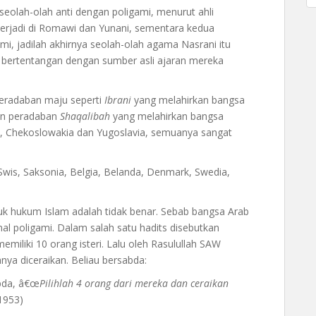
i seolah-olah anti dengan poligami, menurut ahli
 terjadi di Romawi dan Yunani, sementara kedua
i, jadilah akhirnya seolah-olah agama Nasrani itu
 bertentangan dengan sumber asli ajaran mereka
eradaban maju seperti
Ibrani
yang melahirkan bangsa
gan peradaban
Shaqalibah
yang melahirkan bangsa
ia, Chekoslowakia dan Yugoslavia, semuanya sangat
wis, Saksonia, Belgia, Belanda, Denmark, Swedia,
uk hukum Islam adalah tidak benar. Sebab bangsa Arab
 poligami. Dalam salah satu hadits disebutkan
iliki 10 orang isteri. Lalu oleh Rasulullah SAW
nya diceraikan. Beliau bersabda:
bda, â€œ
Pilihlah 4 orang dari mereka dan ceraikan
1953)