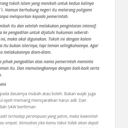
eorang tokoh Islam yang menikah untuk kedua kalinya
r`i. Namun berhubung negeri itu melarang poligami
 tanpa melaporkan kepada pemerintah.
ikah itu dan setelah melakukan pengintaian intensif,
ia ke pengadilan untuk dijatuhi hukuman seberat-
i ini, maka akal digunakan. Tokoh ini dengan kalem
itu bukan isterinya, tapi teman selingkuhannya. Agar
eka melakukannya diam-diam.
ga pihak pengadilan atas nama pemerintah meminta
aman itu. Dan memulangkannya dengan baik-baik serta
u.
ami
pada dasarnya mubah atau boleh. Bukan wajib juga
ul-ayah
memang mensyaratkan harus adil. Dan
Allah SAW berfirman:
u adil terhadap perempuan yang yatim, maka kawinilah
tau empat. Kemudian jika kamu takut tidak akan dapat