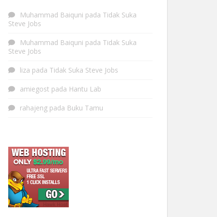
Muhammad Baiquni
pada
Tidak Suka
Steve Jobs
Muhammad Baiquni
pada
Tidak Suka
Steve Jobs
liza
pada
Tidak Suka Steve Jobs
amiegost
pada
Hantu Lab
rahajeng
pada
Buku Tamu