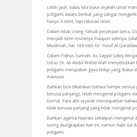
Lebih jauh, kalau kita buka sejarah umat ma
poligami dalam bentuk yang sangat mengerikan
hanya 4 isteri, tapi ratusan isteri.
Dalam kitab orang Yahudi perjanjian lama, Da
menjadi isteri resminya maupun selirnya. (sil
Muslimah, hal. 184 oleh Dr. Yusuf Al-Qaradawi
Dalam Fiqhus-Sunnah, As-Sayyid Sabiq denga
Ustaz Dr. Ali Abdul Wahid Wafi menyebutkan 
poligami merupakan gaya hidup yang diakui d
manusia.
Bahkan bisa dikatakan bahwa hampir semua 
berusia panjang), telah mengenal poligami 
formal. Para ahli sejarah mendapatkan bahwa
tidak berusia panjang yang tidak mengenal po
Bahkan agama Nasrani sekalipun mengenal d
sering diungkapkan hari ini, namun Nabi Isa
poligami.