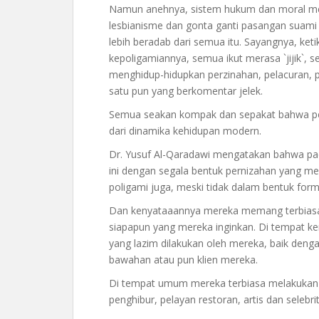
Namun anehnya, sistem hukum dan moral m
lesbianisme dan gonta ganti pasangan suami 
lebih beradab dari semua itu. Sayangnya, k
kepoligamiannya, semua ikut merasa `jijik`,
menghidup-hidupkan perzinahan, pelacuran, 
satu pun yang berkomentar jelek.
Semua seakan kompak dan sepakat bahwa peril
dari dinamika kehidupan modern.
Dr. Yusuf Al-Qaradawi mengatakan bahwa pad
ini dengan segala bentuk pernizahan yang mer
poligami juga, meski tidak dalam bentuk form
Dan kenyataaannya mereka memang terbiasa 
siapapun yang mereka inginkan. Di tempat ker
yang lazim dilakukan oleh mereka, baik deng
bawahan atau pun klien mereka.
Di tempat umum mereka terbiasa melakukan h
penghibur, pelayan restoran, artis dan selebrit