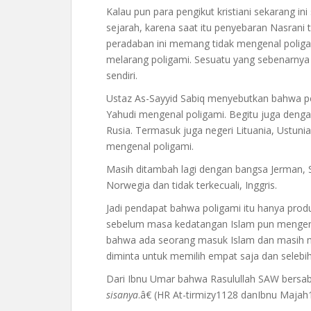
Kalau pun para pengikut kristiani sekarang in
sejarah, karena saat itu penyebaran Nasrani
peradaban ini memang tidak mengenal poligam
melarang poligami. Sesuatu yang sebenarnya
sendiri.
Ustaz As-Sayyid Sabiq menyebutkan bahwa p
Yahudi mengenal poligami. Begitu juga den
Rusia. Termasuk juga negeri Lituania, Ustun
mengenal poligami.
Masih ditambah lagi dengan bangsa Jerman, S
Norwegia dan tidak terkecuali, Inggris.
Jadi pendapat bahwa poligami itu hanya prod
sebelum masa kedatangan Islam pun mengenal
bahwa ada seorang masuk Islam dan masih mem
diminta untuk memilih empat saja dan selebih
Dari Ibnu Umar bahwa Rasulullah SAW bersa
sisanya
.â€ (HR At-tirmizy1128 danIbnu Majah