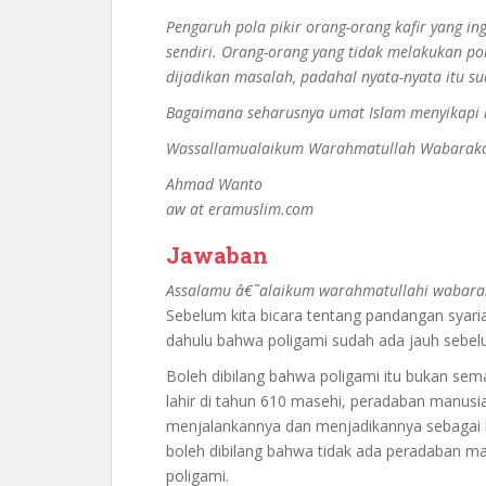
Pengaruh pola pikir orang-orang kafir yang ing
sendiri. Orang-orang yang tidak melakukan pol
dijadikan masalah, padahal nyata-nyata itu s
Bagaimana seharusnya umat Islam menyikapi 
Wassallamualaikum Warahmatullah Wabarak
Ahmad Wanto
aw at eramuslim.com
Jawaban
Assalamu â€˜alaikum warahmatullahi wabara
Sebelum kita bicara tentang pandangan syaria
dahulu bahwa poligami sudah ada jauh sebe
Boleh dibilang bahwa poligami itu bukan sem
lahir di tahun 610 masehi, peradaban manusi
menjalankannya dan menjadikannya sebagai b
boleh dibilang bahwa tidak ada peradaban man
poligami.