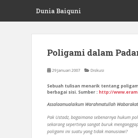
S
Dunia Baiquni
k
i
p
t
o
m
Poligami dalam Pada
a
i
n
29 Januari 2007
Diskusi
c
o
Sebuah tulisan menarik tentang poligam
n
berbagai sisi. Sumber :
http://www.eram
t
e
Assalaamualaikum Warahmatullah Wabarakat
n
t
Pak Ustadz, bagaimana sebenarnya hukum poli
sekarang sepertinya sangat buruk mengangga
poligami ini suatu yang tidak manusiawi?