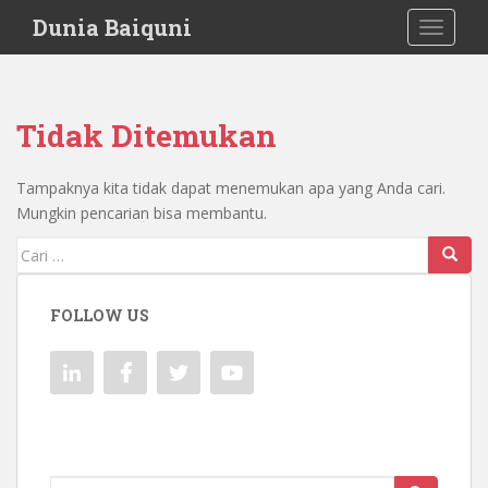
S
Dunia Baiquni
TOGGLE
k
i
p
t
Tidak Ditemukan
o
m
a
Tampaknya kita tidak dapat menemukan apa yang Anda cari.
i
Mungkin pencarian bisa membantu.
n
Mencari:
c
o
n
FOLLOW US
t
e
n
t
Mencari: