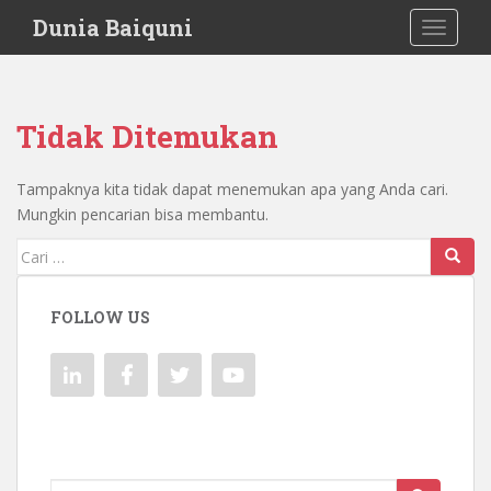
S
Dunia Baiquni
TOGGLE
k
i
p
t
Tidak Ditemukan
o
m
a
Tampaknya kita tidak dapat menemukan apa yang Anda cari.
i
Mungkin pencarian bisa membantu.
n
Mencari:
c
o
n
FOLLOW US
t
e
n
t
Mencari: