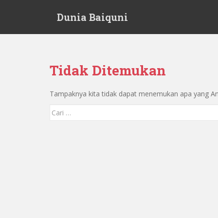
S
Dunia Baiquni
k
i
p
t
o
Tidak Ditemukan
m
a
Tampaknya kita tidak dapat menemukan apa yang And
i
n
Mencari:
c
o
n
t
e
n
t