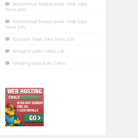
Muhammad Baiquni
pada
Tidak Suka
Steve Jobs
Muhammad Baiquni
pada
Tidak Suka
Steve Jobs
liza
pada
Tidak Suka Steve Jobs
amiegost
pada
Hantu Lab
rahajeng
pada
Buku Tamu