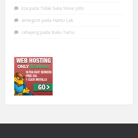
liza
pada
Tidak Suka Steve Jobs
amiegost
pada
Hantu Lab
rahajeng
pada
Buku Tamu