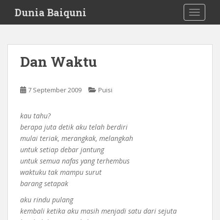
S
Dunia Baiquni
TOGGLE
k
i
p
t
Dan Waktu
o
m
a
7 September 2009
Puisi
i
n
kau tahu?
c
berapa juta detik aku telah berdiri
o
mulai teriak, merangkak, melangkah
n
untuk setiap debar jantung
t
untuk semua nafas yang terhembus
e
waktuku tak mampu surut
n
barang setapak
t
aku rindu pulang
kembali ketika aku masih menjadi satu dari sejuta