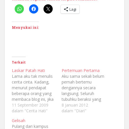
Lagi
Menyukai ini:
Terkait
Laskar Patah Hati
Pertemuan Pertama
Lama aku tak menulis
Aku sama sekali belum
cerita cinta. Kadang,
pernah bertemu
menurut pendapat
dengannya secara
beberapa orang yang
langsung. Seluruh
membaca blog ini, jika
tubuhku beraksi yang
aku telah menulis cerita
11 September 2009
membuat perutku
8 Januari 2012
cinta, entah itu
dalam "Cerita Hati"
terasa kram, dadaku
dalam "Diari"
kesedihan atau apalah,
berdebar, jantungku
Gelisah
mereka merasa
berdetak lebih cepat
Pulang dari kampus
terhanyut dan seperti
dari sebelumnya,