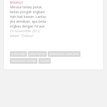
Ilmumu?
bukan karena aku
Merasa terlalu pintar,
diterima atau ditolak
lantas pongah engkau!
oleh sang puteri, sama
Hati-hati kawan. Lantas
sekali bukan. Posisimu
jika demikian, apa beda
absolut di dalam
engkau dengan Fir'aun
hatiku, bukan sebuah
yang Tuhan
24 November 2012
perasaan hasil
tenggelamkan.
dalam "Diskusi"
reinkarnasi masa lalu…
Manusia itu harusnya
tidak menjadi
sombong. Teramat
cuma satu
jalan Tuhan
jalan tuhan cuma satu
tidak boleh! Janganlah
kau berlaku seperti
kebenaran mutlak
mutlak
kaum yang semenjak
dahulu telah dikutuk
oleh Tuhan karena
begitu keras
kebangkangannya.
Maka tunduklah.