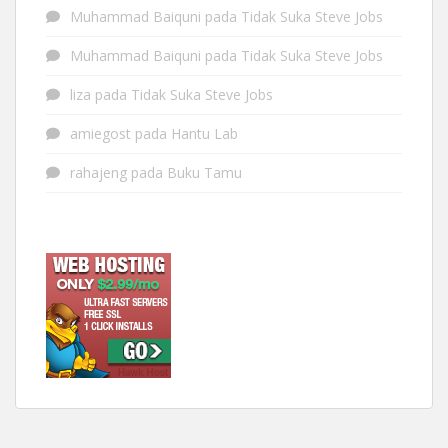
Muhammad Baiquni
pada
Tidak Suka Steve Jobs
Muhammad Baiquni
pada
Tidak Suka Steve Jobs
liza
pada
Tidak Suka Steve Jobs
amiegost
pada
Hantu Lab
rahajeng
pada
Buku Tamu