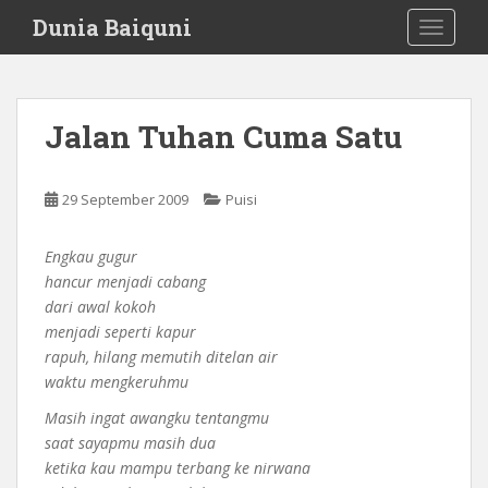
S
Dunia Baiquni
TOGGLE
k
i
p
t
Jalan Tuhan Cuma Satu
o
m
a
29 September 2009
Puisi
i
n
Engkau gugur
c
hancur menjadi cabang
o
dari awal kokoh
n
menjadi seperti kapur
t
rapuh, hilang memutih ditelan air
e
waktu mengkeruhmu
n
t
Masih ingat awangku tentangmu
saat sayapmu masih dua
ketika kau mampu terbang ke nirwana