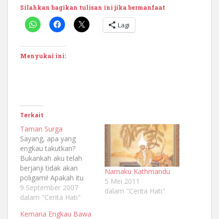
Silahkan bagikan tulisan ini jika bermanfaat
Lagi
Menyukai ini:
Terkait
Taman Surga
Sayang, apa yang
engkau takutkan?
Bukankah aku telah
berjanji tidak akan
Namaku Kathmandu
poligami! Apakah itu
5 Mei 2011
tidak cukup bagimu?
9 September 2007
dalam "Cerita Hati"
Sayang, bukankah aku
dalam "Cerita Hati"
telah katakan padamu
Kemana Engkau Bawa
bahwa aku memilihmu