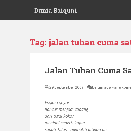
S
Dunia Baiquni
k
i
p
t
o
Tag:
jalan tuhan cuma sa
m
a
i
n
Jalan Tuhan Cuma S
c
o
n
29 September 2009
belum ada yang kom
t
e
Engkau gugur
n
hancur menjadi cabang
t
dari awal kokoh
menjadi seperti kapur
rapuh, hilang memutih ditelan air