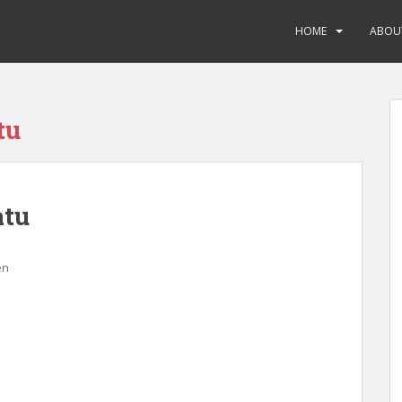
HOME
ABOU
tu
atu
en