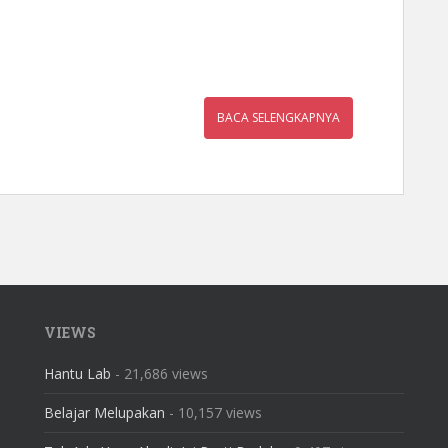
BACA SELENGKAPNYA
VIEWS
Hantu Lab
- 21,686 views
Belajar Melupakan
- 10,157 views