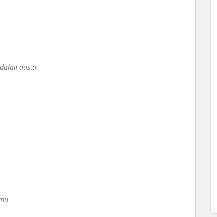
adalah dusta
umu