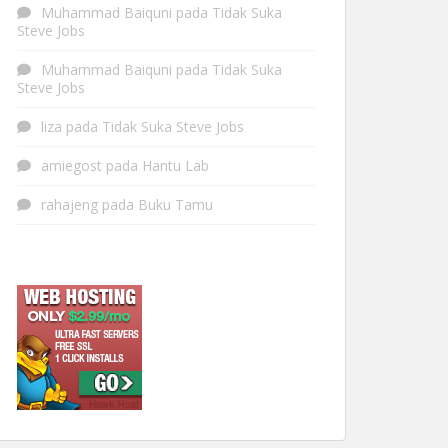
Muhammad Baiquni
pada
Tidak Suka
Steve Jobs
Muhammad Baiquni
pada
Tidak Suka
Steve Jobs
liza
pada
Tidak Suka Steve Jobs
amiegost
pada
Hantu Lab
rahajeng
pada
Buku Tamu