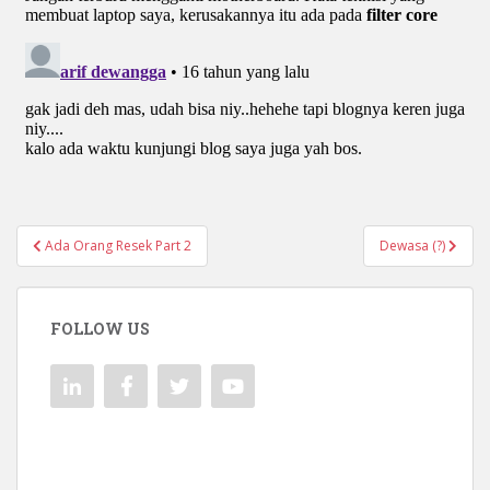
Navigasi
Ada Orang Resek Part 2
Dewasa (?)
pos
FOLLOW US