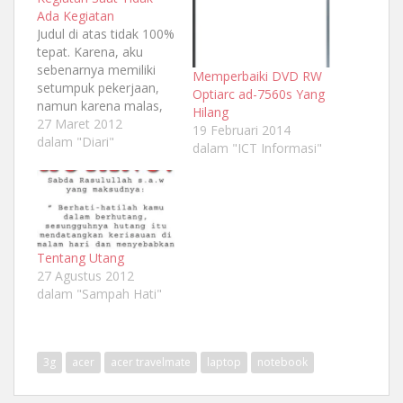
Ada Kegiatan
Judul di atas tidak 100%
tepat. Karena, aku
sebenarnya memiliki
Memperbaiki DVD RW
setumpuk pekerjaan,
Optiarc ad-7560s Yang
namun karena malas,
Hilang
beberapa pekerjaan
27 Maret 2012
19 Februari 2014
aku tunda hingga
dalam "Diari"
dalam "ICT Informasi"
datang waktu deadline.
Ini adalah prinsip yang
menarik: "THE POWER
OF KEPEPET"
Tentang Utang
27 Agustus 2012
dalam "Sampah Hati"
3g
acer
acer travelmate
laptop
notebook