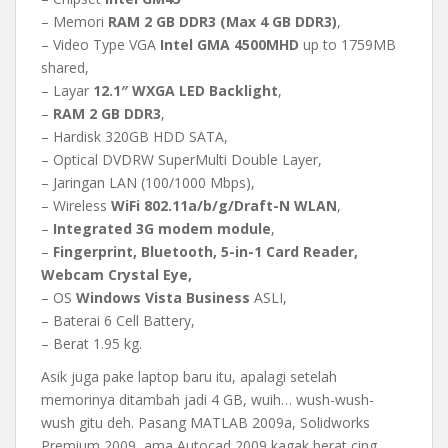
– Memori
RAM 2 GB DDR3 (Max 4 GB DDR3)
,
– Video Type VGA
Intel GMA 4500MHD
up to 1759MB
shared,
– Layar
12.1″ WXGA LED Backlight
,
–
RAM 2 GB DDR3
,
– Hardisk 320GB HDD SATA,
– Optical DVDRW SuperMulti Double Layer,
– Jaringan LAN (100/1000 Mbps),
– Wireless
WiFi 802.11a/b/g/Draft-N WLAN
,
–
Integrated 3G modem module
,
–
Fingerprint, Bluetooth, 5-in-1 Card Reader,
Webcam Crystal Eye,
– OS
Windows Vista Business
ASLI,
– Baterai 6 Cell Battery,
– Berat 1.95 kg.
Asik juga pake laptop baru itu, apalagi setelah
memorinya ditambah jadi 4 GB, wuih… wush-wush-
wush gitu deh. Pasang MATLAB 2009a, Solidworks
Premium 2009, ama Autocad 2009 kagak berat cing.