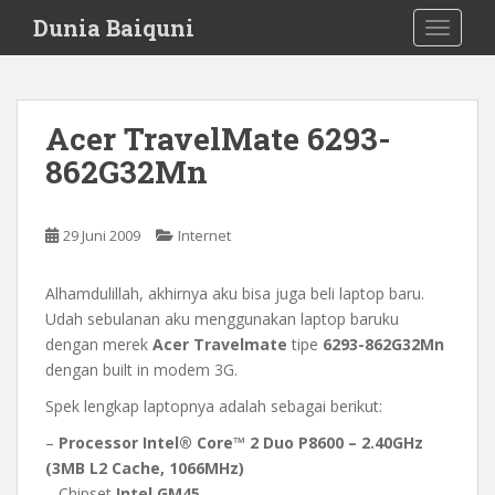
S
Dunia Baiquni
TOGGLE
k
i
p
t
Acer TravelMate 6293-
o
862G32Mn
m
a
i
29 Juni 2009
Internet
n
c
o
Alhamdulillah, akhirnya aku bisa juga beli laptop baru.
n
Udah sebulanan aku menggunakan laptop baruku
t
dengan merek
Acer Travelmate
tipe
6293-862G32Mn
e
dengan built in modem 3G.
n
Spek lengkap laptopnya adalah sebagai berikut:
t
–
Processor Intel® Core™ 2 Duo P8600 – 2.40GHz
(3MB L2 Cache, 1066MHz)
– Chipset
Intel GM45