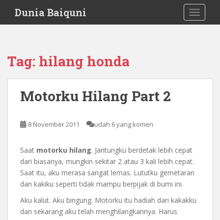
S
Dunia Baiquni
TOGGLE
k
i
p
t
Tag:
hilang honda
o
m
a
Motorku Hilang Part 2
i
n
c
8 November 2011
udah 6 yang komen
o
n
Saat
motorku hilang
. Jantungku berdetak lebih cepat
t
dari biasanya, mungkin sekitar 2 atau 3 kali lebih cepat.
e
Saat itu, aku merasa sangat lemas. Lututku gemetaran
n
dan kakiku seperti tidak mampu berpijak di bumi ini.
t
Aku kalut. Aku bingung. Motorku itu hadiah dari kakakku
dan sekarang aku telah menghilangkannya. Harus