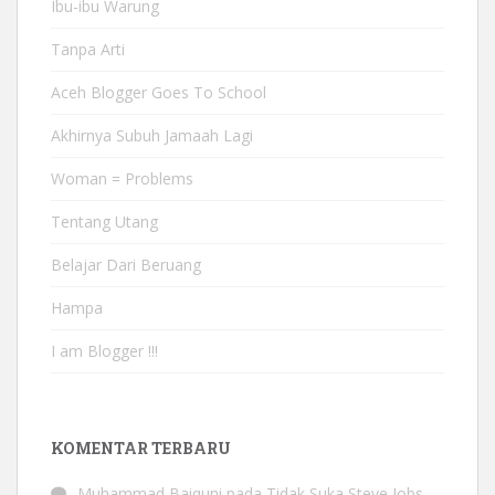
Ibu-ibu Warung
Tanpa Arti
Aceh Blogger Goes To School
Akhirnya Subuh Jamaah Lagi
Woman = Problems
Tentang Utang
Belajar Dari Beruang
Hampa
I am Blogger !!!
KOMENTAR TERBARU
Muhammad Baiquni
pada
Tidak Suka Steve Jobs