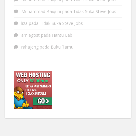
Muhammad Baiquni
pada
Tidak Suka Steve Jobs
liza
pada
Tidak Suka Steve Jobs
amiegost
pada
Hantu Lab
rahajeng
pada
Buku Tamu