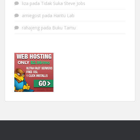
liza
pada
Tidak Suka Steve Jobs
amiegost
pada
Hantu Lab
rahajeng
pada
Buku Tamu