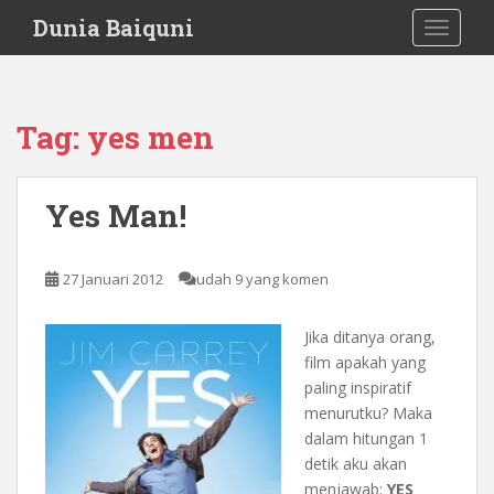
S
Dunia Baiquni
TOGGLE
k
i
p
t
Tag:
yes men
o
m
a
Yes Man!
i
n
c
27 Januari 2012
udah 9 yang komen
o
n
Jika ditanya orang,
t
film apakah yang
e
paling inspiratif
n
menurutku? Maka
t
dalam hitungan 1
detik aku akan
menjawab:
YES