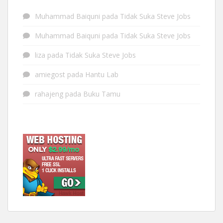
Muhammad Baiquni
pada
Tidak Suka Steve Jobs
Muhammad Baiquni
pada
Tidak Suka Steve Jobs
liza
pada
Tidak Suka Steve Jobs
amiegost
pada
Hantu Lab
rahajeng
pada
Buku Tamu