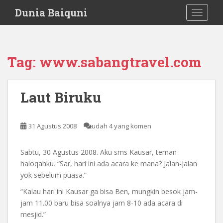
S
Dunia Baiquni
TOGGLE
k
i
p
t
Tag:
www.sabangtravel.com
o
m
a
Laut Biruku
i
n
c
31 Agustus 2008
udah 4 yang komen
o
n
Sabtu, 30 Agustus 2008. Aku sms Kausar, teman
t
haloqahku. “Sar, hari ini ada acara ke mana? Jalan-jalan
e
yok sebelum puasa.”
n
t
“Kalau hari ini Kausar ga bisa Ben, mungkin besok jam-
jam 11.00 baru bisa soalnya jam 8-10 ada acara di
mesjid.”