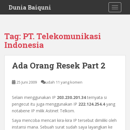
S
Dunia Baiquni
TOGGLE
k
i
p
t
Tag:
PT. Telekomunikasi
o
Indonesia
m
a
i
Ada Orang Resek Part 2
n
c
o
25 Juni 2009
udah 11 yang komen
n
t
e
Selain menggunakan IP
203.230.201.34
ternyata si
n
pengecut itu juga menggunakan IP
222.124.254.4
yang
t
notabene IP milik Astinet Telkom.
Saya mencoba mencari kira-kira IP tersebut dimiliki oleh
instansi mana. Sebuah surat sudah saya layangkan ke