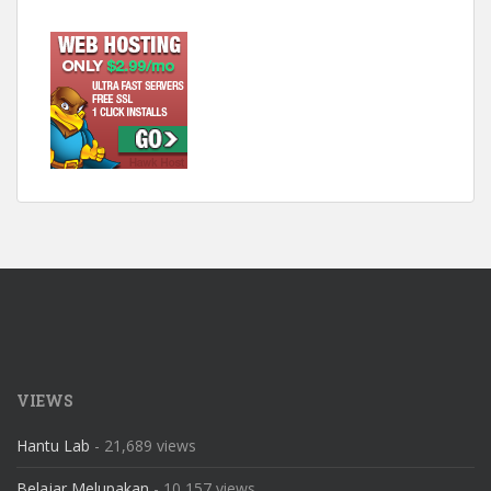
VIEWS
Hantu Lab
- 21,689 views
Belajar Melupakan
- 10,157 views