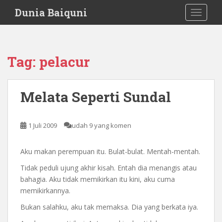
S
Dunia Baiquni
TOGGLE
k
i
p
t
Tag:
pelacur
o
m
a
Melata Seperti Sundal
i
n
c
1 Juli 2009
udah 9 yang komen
o
n
Aku makan perempuan itu. Bulat-bulat. Mentah-mentah.
t
e
Tidak peduli ujung akhir kisah. Entah dia menangis atau
n
bahagia. Aku tidak memikirkan itu kini, aku cuma
t
memikirkannya.
Bukan salahku, aku tak memaksa. Dia yang berkata iya.