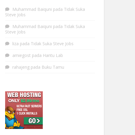
Muhammad Baiquni
pada
Tidak Suka
Steve Jobs
Muhammad Baiquni
pada
Tidak Suka
Steve Jobs
liza
pada
Tidak Suka Steve Jobs
amiegost
pada
Hantu Lab
rahajeng
pada
Buku Tamu