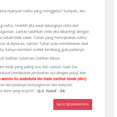
 cuma nyanyian nafsu yang menggebu? Sumpah, aku
nafsu, terlebih jika awal datangnya cinta dari
aguman. Lantas salahkah cinta jika dibarengi dengan
a sekali tidak salah. Tuhan yang menciptakan nafsu
ksis di dunia ini, namun Tuhan pula memberikan akal
nta, hanya memberi sedikit kembang gula padanya.
ud, bahkan Sulaiman, bahkan Musa.
m kitab yang paling suci dan santun. Saat Dia
maksud (melakukan perbuatan itu) dengan yusuf, dan
wanita itu andaikata dia tiada melihat tanda (dari)
kan daripadanya kemungkaran dan kekejian.
 Kami yang terpilih.
” (
Q.S. Yusuf : 24
)
BACA SELENGKAPNYA