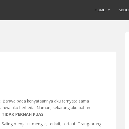
HOME
ABOU
jut. Bahwa pada kenyataannya aku ternyata sama
r bahwa aku berbeda. Namun, sekarang aku paham.
.
TIDAK PERNAH PUAS
.
 Saling menjalin, mengisi, terkait, tertaut. Orang-orang