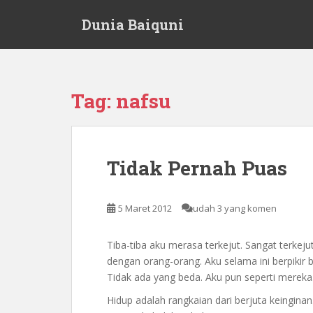
S
Dunia Baiquni
k
i
p
t
o
Tag:
nafsu
m
a
i
n
Tidak Pernah Puas
c
o
n
5 Maret 2012
udah 3 yang komen
t
e
Tiba-tiba aku merasa terkejut. Sangat terke
n
dengan orang-orang. Aku selama ini berpiki
t
Tidak ada yang beda. Aku pun seperti mereka
Hidup adalah rangkaian dari berjuta keinginan.