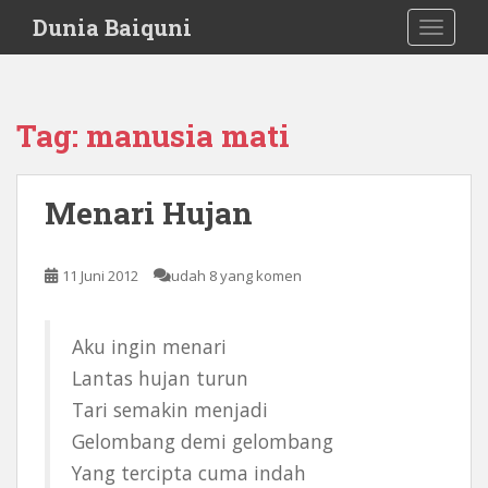
S
Dunia Baiquni
TOGGLE
k
i
p
t
Tag:
manusia mati
o
m
a
Menari Hujan
i
n
c
11 Juni 2012
udah 8 yang komen
o
n
t
Aku ingin menari
e
Lantas hujan turun
n
Tari semakin menjadi
t
Gelombang demi gelombang
Yang tercipta cuma indah