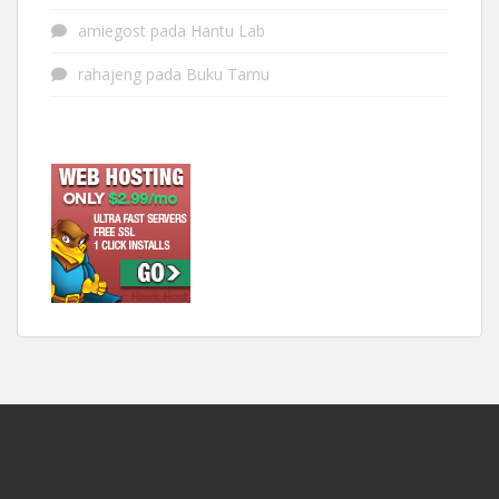
amiegost
pada
Hantu Lab
rahajeng
pada
Buku Tamu