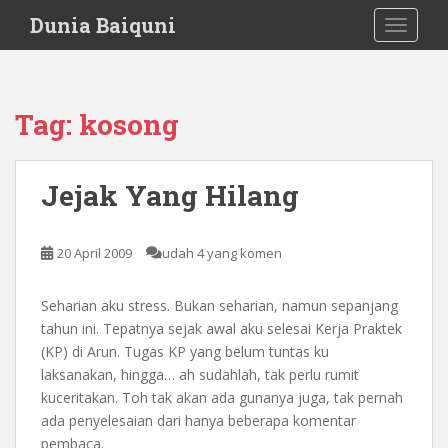
S
Dunia Baiquni
TOGGLE
k
i
p
t
Tag:
kosong
o
m
a
Jejak Yang Hilang
i
n
c
20 April 2009
udah 4 yang komen
o
n
Seharian aku stress. Bukan seharian, namun sepanjang
t
tahun ini. Tepatnya sejak awal aku selesai Kerja Praktek
e
(KP) di Arun. Tugas KP yang belum tuntas ku
n
laksanakan, hingga… ah sudahlah, tak perlu rumit
t
kuceritakan. Toh tak akan ada gunanya juga, tak pernah
ada penyelesaian dari hanya beberapa komentar
pembaca.