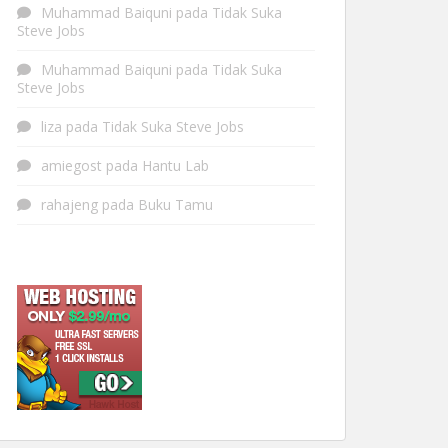
Muhammad Baiquni
pada
Tidak Suka
Steve Jobs
Muhammad Baiquni
pada
Tidak Suka
Steve Jobs
liza
pada
Tidak Suka Steve Jobs
amiegost
pada
Hantu Lab
rahajeng
pada
Buku Tamu