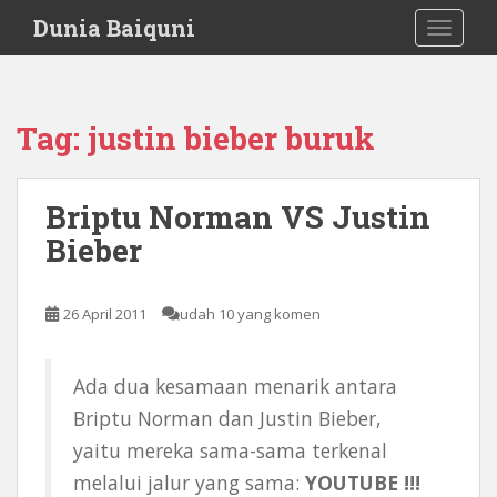
S
Dunia Baiquni
TOGGLE
k
i
p
t
Tag:
justin bieber buruk
o
m
a
Briptu Norman VS Justin
i
Bieber
n
c
o
26 April 2011
udah 10 yang komen
n
t
e
Ada dua kesamaan menarik antara
n
Briptu Norman dan Justin Bieber,
t
yaitu mereka sama-sama terkenal
melalui jalur yang sama:
YOUTUBE !!!