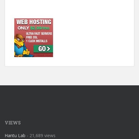
VIEWS
Hantu Lab
- 21,689 views