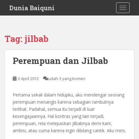
S
Dunia Baiquni
TOGGLE
k
i
p
t
Tag:
jilbab
o
m
a
Perempuan dan Jilbab
i
n
c
3 April 2012
udah 3 yang komen
o
n
Pertama sekali dalam hidupku, aku mendengar seorang
t
perempuan menangis karena sebagian rambutnya
e
terlihat. Padahal, semua itu terjadi di luar
n
kesengajaannya. Hal kontras yang lain terjadi,
t
perempuan, rela melepaskan jilbabnya demi karir,
ambisi, atau cuma karena ingin dibilang cantik. Aku miris.