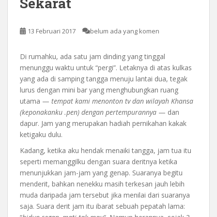
Sekarat
13 Februari 2017
belum ada yang komen
Di rumahku, ada satu jam dinding yang tinggal
menunggu waktu untuk “pergi”. Letaknya di atas kulkas
yang ada di samping tangga menuju lantai dua, tegak
lurus dengan mini bar yang menghubungkan ruang
utama —
tempat kami menonton tv dan wilayah Khansa
(keponakanku .pen) dengan pertempurannya
— dan
dapur. Jam yang merupakan hadiah pernikahan kakak
ketigaku dulu.
Kadang, ketika aku hendak menaiki tangga, jam tua itu
seperti memanggilku dengan suara deritnya ketika
menunjukkan jam-jam yang genap. Suaranya begitu
menderit, bahkan nenekku masih terkesan jauh lebih
muda daripada jam tersebut jika menilai dari suaranya
saja. Suara derit jam itu ibarat sebuah pepatah lama: