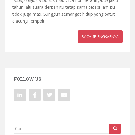
“
hidup segan, mati tak mau
“. Namun herannya, sejak 3
tahun lalu suara deritan itu tetap sama tetapi jam itu
tidak juga mati. Sungguh semangat hidup yang patut
diacungi jempol!
BACA SELENGKAPNYA
FOLLOW US
Mencari: