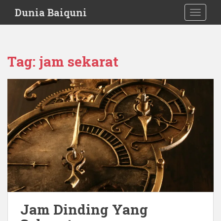
S
Dunia Baiquni
TOGGLE
k
i
p
t
Tag:
jam sekarat
o
m
a
i
n
c
o
n
t
e
n
t
Jam Dinding Yang