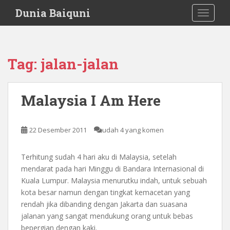
S
Dunia Baiquni
TOGGLE
k
i
p
t
Tag:
jalan-jalan
o
m
a
Malaysia I Am Here
i
n
c
22 Desember 2011
udah 4 yang komen
o
n
Terhitung sudah 4 hari aku di Malaysia, setelah
t
mendarat pada hari Minggu di Bandara Internasional di
e
Kuala Lumpur. Malaysia menurutku indah, untuk sebuah
n
kota besar namun dengan tingkat kemacetan yang
t
rendah jika dibanding dengan Jakarta dan suasana
jalanan yang sangat mendukung orang untuk bebas
bepergian dengan kaki.