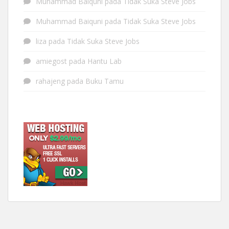
Muhammad Baiquni
pada
Tidak Suka Steve Jobs
Muhammad Baiquni
pada
Tidak Suka Steve Jobs
liza
pada
Tidak Suka Steve Jobs
amiegost
pada
Hantu Lab
rahajeng
pada
Buku Tamu