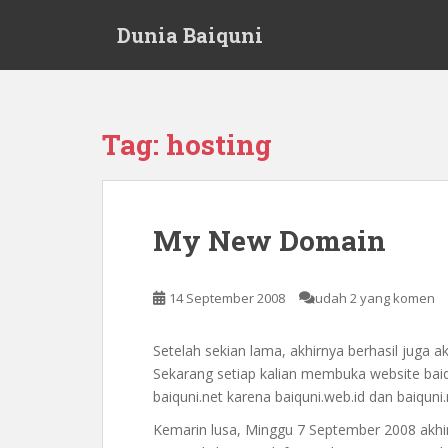
S
Dunia Baiquni
k
i
p
t
o
Tag:
hosting
m
a
i
n
My New Domain
c
o
n
14 September 2008
udah 2 yang komen
t
e
Setelah sekian lama, akhirnya berhasil juga
n
Sekarang setiap kalian membuka website bai
t
baiquni.net karena baiquni.web.id dan baiquni
Kemarin lusa, Minggu 7 September 2008 akhir