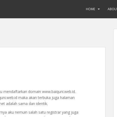
HOME
ABOU
 aku mendaftarkan domain www.baiquni.web.id.
quni.web.id maka akan terbuka juga halaman
.net adalah sama dan identik.
nya aku nemuin salah satu registrar yang juga