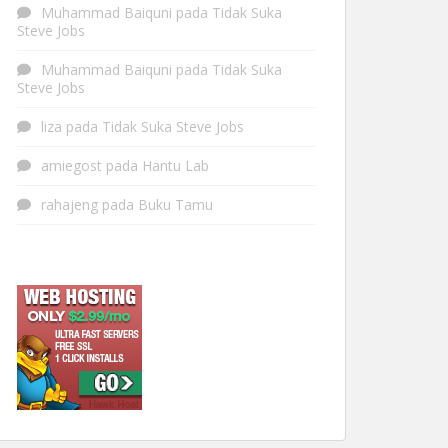
Muhammad Baiquni
pada
Tidak Suka
Steve Jobs
Muhammad Baiquni
pada
Tidak Suka
Steve Jobs
liza
pada
Tidak Suka Steve Jobs
amiegost
pada
Hantu Lab
rahajeng
pada
Buku Tamu