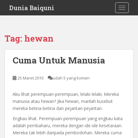
S
Dunia Baiquni
TOGGLE
k
i
p
t
Tag:
hewan
o
m
a
Cuma Untuk Manusia
i
n
c
25 Maret 2010
udah 5 yang komen
o
n
Aku lihat perempuan-perempuan, lelaki-lelaki. Mereka
t
manusia atau hewan? Jika hewan, marilah kusebut
e
mereka betina-betina dan pejantan-pejantan.
n
t
Engkau lihat. Perempuan-perempuan yang engkau kata
adalah pembaharu, mereka dengan ide-ide kesetaraan.
Mereka tak lebih daripada pembodohan. Mereka cuma