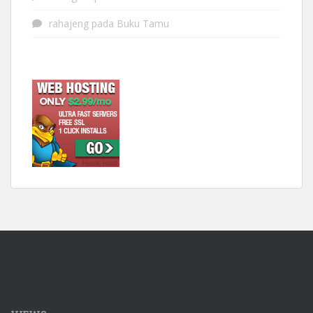
rahajeng
pada
Buku Tamu