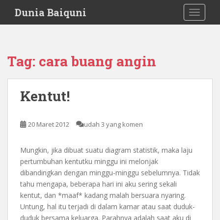
S
Dunia Baiquni
TOGGLE
k
i
p
t
Tag:
cara buang angin
o
m
a
Kentut!
i
n
c
20 Maret 2012
udah 3 yang komen
o
n
Mungkin, jika dibuat suatu diagram statistik, maka laju
t
pertumbuhan kentutku minggu ini melonjak
e
dibandingkan dengan minggu-minggu sebelumnya. Tidak
n
tahu mengapa, beberapa hari ini aku sering sekali
t
kentut, dan *maaf* kadang malah bersuara nyaring.
Untung, hal itu terjadi di dalam kamar atau saat duduk-
duduk bersama keluarga. Parahnya adalah saat aku di