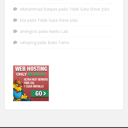
Muhammad Baiquni
pada
Tidak Suka Steve Jobs
liza
pada
Tidak Suka Steve Jobs
amiegost
pada
Hantu Lab
rahajeng
pada
Buku Tamu