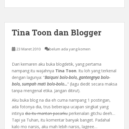
Tina Toon dan Blogger
23 Maret 2010
belum ada yang komen
Dari kemaren aku buka blogdetik, yang pertama
nampang itu wajahnya
Tina Toon
. Itu loh yang terkenal
dengan lagunya: “
Baiquni bolo-bolo, gantengnya bolo-
bolo, sumpah mati bolo-bolo…
” (lagu diedit secara maksa
tanpa mengenal etika. Jangan ditiru!).
Aku buka blog na dia eh cuma nampang 1 postingan,
ada fotonya dia, trus beberapa ucapan singkat yang
intinya
dia itu mantan pacarku
perkenalan gitchu deeh…
Tapi ya Tuhan, itu komentar banyak banget. Padahal
kalo mo narsis, aku mah lebih narsis, lageee…