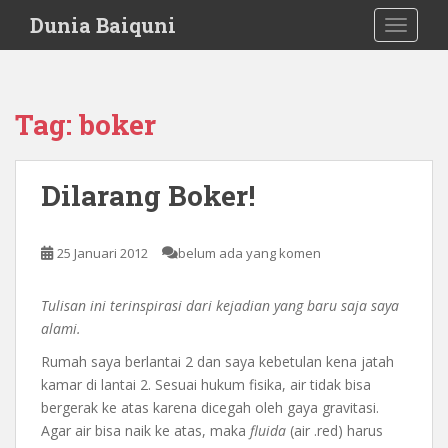
S
Dunia Baiquni
TOGGLE
k
i
p
t
Tag:
boker
o
m
a
Dilarang Boker!
i
n
c
25 Januari 2012
belum ada yang komen
o
n
Tulisan ini terinspirasi dari kejadian yang baru saja saya
t
alami.
e
n
Rumah saya berlantai 2 dan saya kebetulan kena jatah
t
kamar di lantai 2. Sesuai hukum fisika, air tidak bisa
bergerak ke atas karena dicegah oleh gaya gravitasi.
Agar air bisa naik ke atas, maka
fluida
(air .red) harus