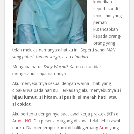
kuberikan
seperti sandi-
sandi lain yang
pernah
kutancapkan
kepada orang-
orang yang
telah melukis namanya dihatiku ini. Seperti sandi
MRN
,
sang puteri
,
taman surga
, atau
bidadari
.
Mengapa harus
Sang Warna
? Karena aku tidak
mengetahui siapa namanya.
Aku menyebutnya sesuai dengan warna jilbab yang
dipakainya pada hari itu. Terkadang aku menyebutnya
si
hijau lumut
,
si hitam
,
si putih
,
si merah hati
, atau
si coklat
.
Aku bertemu dengannya saat awal kerja praktek (KP) di
Arun LNG
. Dia peserta magang di sana, telah lebih awal
dariku. Dia menjemput kami di balik gerbang
Arun
yang