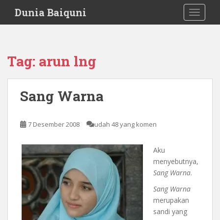
S
Dunia Baiquni
TOGGLE
k
i
p
t
Tag:
arun lng
o
m
a
Sang Warna
i
n
c
7 Desember 2008
udah 48 yang komen
o
n
Aku
t
menyebutnya,
e
Sang Warna
.
n
t
Sang Warna
merupakan
sandi yang