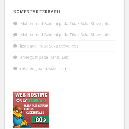
KOMENTAR TERBARU
Muhammad Baiquni
pada
Tidak Suka Steve Jobs
Muhammad Baiquni
pada
Tidak Suka Steve Jobs
liza
pada
Tidak Suka Steve Jobs
amiegost
pada
Hantu Lab
rahajeng
pada
Buku Tamu