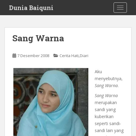
S
Dunia Baiquni
TOGGLE
k
i
p
t
Sang Warna
o
m
a
,
7 Desember 2008
Cerita Hati
Diari
i
n
Aku
c
menyebutnya,
o
Sang Warna
.
n
t
Sang Warna
e
merupakan
n
sandi yang
t
kuberikan
seperti sandi-
sandi lain yang