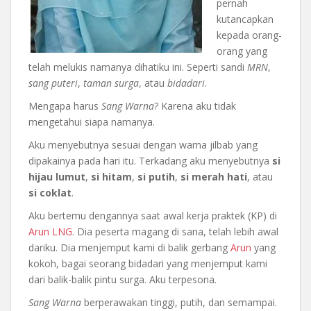
pernah
kutancapkan
kepada orang-
orang yang
telah melukis namanya dihatiku ini. Seperti sandi
MRN
,
sang puteri
,
taman surga
, atau
bidadari
.
Mengapa harus
Sang Warna
? Karena aku tidak
mengetahui siapa namanya.
Aku menyebutnya sesuai dengan warna jilbab yang
dipakainya pada hari itu. Terkadang aku menyebutnya
si
hijau lumut
,
si hitam
,
si putih
,
si merah hati
, atau
si coklat
.
Aku bertemu dengannya saat awal kerja praktek (KP) di
Arun LNG
. Dia peserta magang di sana, telah lebih awal
dariku. Dia menjemput kami di balik gerbang
Arun
yang
kokoh, bagai seorang bidadari yang menjemput kami
dari balik-balik pintu surga. Aku terpesona.
Sang Warna
berperawakan tinggi, putih, dan semampai.