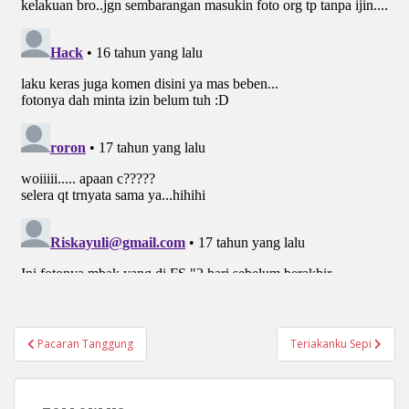
Navigasi
Pacaran Tanggung
Teriakanku Sepi
pos