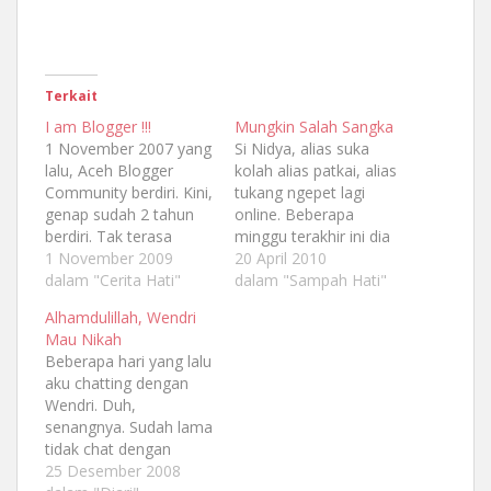
Terkait
I am Blogger !!!
Mungkin Salah Sangka
1 November 2007 yang
Si Nidya, alias suka
lalu, Aceh Blogger
kolah alias patkai, alias
Community berdiri. Kini,
tukang ngepet lagi
genap sudah 2 tahun
online. Beberapa
berdiri. Tak terasa
minggu terakhir ini dia
berbagai kegiatan telah
1 November 2009
suka sekali online
20 April 2010
kami tempuh selama 2
dalam "Cerita Hati"
malam, ntah kenapa.
dalam "Sampah Hati"
tahun perjalanan kami.
Beberapa waktu yang
Alhamdulillah, Wendri
Dimulai dari pelatihan
lalu aku sempat
Mau Nikah
Blogging untuk anak-
telepon dan sms dia
Beberapa hari yang lalu
anak SMU seluruh
tetapi enggak dibalas.
aku chatting dengan
Banda Aceh yang
Waktu dia online tadi,
Wendri. Duh,
disponsori oleh Telkom
langsung kuserobot:
senangnya. Sudah lama
Speedy dan Harian
"napa telepon ama
tidak chat dengan
Aceh sebagai media
smsku ga kowe balas?"
Wendri, temanku.
25 Desember 2008
partner, hingga
"Hp…