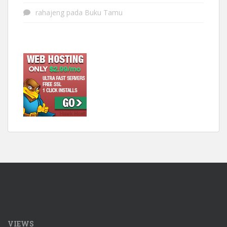
rahajeng
pada
Buku Tamu
VIEWS